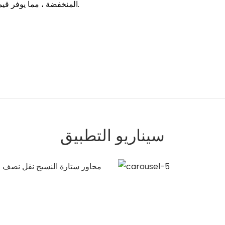
المنخفضة ، مما يوفر قيمة وربحًا إضافيًا للعملاء الذين يبحثون عن حل نقل موثوق به.
سيناريو التطبيق