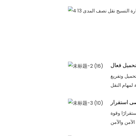
حميل فعال
حميل وتفريغ
ى استقرار
ة 60 طنًا ، ويوفر استقرارًا وقوة