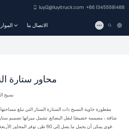
luyi2@luyitruck.com +86 13455591488
الاتصال بنا
الموار
4 محاور ستارة 
نسيج ال
شاقة ، مصممة خصيصًا لنقل البضائع. تشمل ميزاتها تصميم ستا
قوي يمكن أن يحمل ما يصل إلى 60 طن. توفر المحاور الأربعة للمقطورة الاستقرار لضمان النقل الآمن للبضائع.