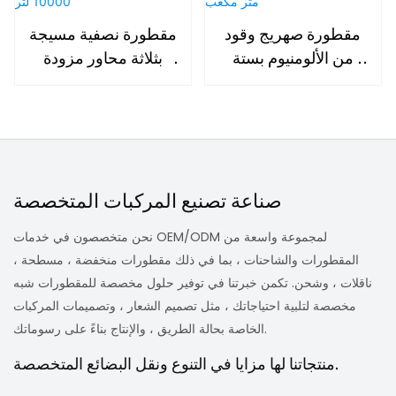
مقطورة صهريج وقود
مقطورة نصفية مسيجة
من الألومنيوم بستة
بثلاثة محاور مزودة
أقسام وسعة 43 متر
بخزان وقود سعة
مكعب
10000 لتر
صناعة تصنيع المركبات المتخصصة
نحن متخصصون في خدمات OEM/ODM لمجموعة واسعة من
المقطورات والشاحنات ، بما في ذلك مقطورات منخفضة ، مسطحة ،
ناقلات ، وشحن. تكمن خبرتنا في توفير حلول مخصصة للمقطورات شبه
مخصصة لتلبية احتياجاتك ، مثل تصميم الشعار ، وتصميمات المركبات
الخاصة بحالة الطريق ، والإنتاج بناءً على رسوماتك.
منتجاتنا لها مزايا في التنوع ونقل البضائع المتخصصة.