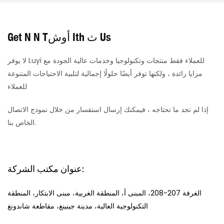
القارة بحلول عام 2026، يسعى مشغلو الخدمات اللوجستية
وشركات الإنشاءات بنشاط إلى إيجاد شركاء موثوقين وفعالين من
حيث التكلفة لتوريد المقطورات مباشرة من المصانع . تتناول هذه
Get N N Tأوش Ith ث Us
المقالة اتجاهات البنية التحتية التي تدفع هذا الطلب، وتوضح كيف
تُمكّن قدرات LUYI Vehicle الإنتاجية وخدمات التخصيص التي
لا يوفر Luyi للعملاء فقط منتجات وتكنولوجيا وخدمات عالية الجودة مع
تقدمها من أن تصبح حلاً عمليًا للتوريد للمشترين الأفارقة.
مزايا رائدة ، ولكنها توفر أيضًا حلولًا إجمالية لتلبية الاحتياجات المتنوعة
للعملاء
إذا لم تجد ما تحتاجه ، فيمكنك إرسال استفسار من خلال نموذج الاتصال
الخاص بنا.
عنوان مكتب الشركة:
الغرفة 207-208، المبنى أ، المنطقة الغربية، مبنى الابتكار، المنطقة
التكنولوجية العالية، مدينة جينينغ، مقاطعة شاندونغ