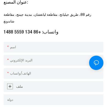
عنوان المصنع:
رقم 88، ​​طريق جيليانج، مقاطعة ليانغشان، مدينة جيننج، مقاطعة
شاندونغ
واتساب: +86 134 5559 1488
اسم
البريد الإلكتروني
الهاتف/واتساب
ملف
دولة