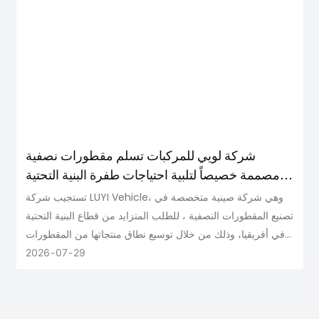
شركة لويي للمركبات تسلم مقطورات نصفية
مصممة خصيصاً لتلبية احتياجات طفرة البنية التحتية
في أفريقيا عام 2026
تستجيب شركة LUYI Vehicle، وهي شركة صينية متخصصة في
تصنيع المقطورات النصفية ، للطلب المتزايد من قطاع البنية التحتية
في أفريقيا، وذلك من خلال توسيع نطاق منتجاتها من المقطورات
النصفية الثقيلة ، بما في ذلك المقطورات المسطحة والمنخفضة
2026
07
29
والقلابة، المصممة خصيصًا لتناسب ظروف الطرق ومواقع العمل
الصعبة في أفريقيا. ومع تسارع وتيرة مشاريع الطرق والموانئ
والتنمية الحضرية الممولة من بنك التنمية الأفريقي في جميع أنحاء