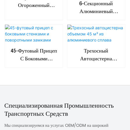
6-Секционный
Огороженный
Алюминиевый
Полуприцеп С
Топливозаправщик-
Топливным Баком
Прицеп Объемом 43
Объемом 10000 Л.
М³
45-Футовый Прицеп
Трехосный
С Боковыми
Автоцистерна
Стенками И
Объемом 45 М³ Из
Поворотными
Алюминиевого
Замками
Сплава
Специализированная Промышленность
Транспортных Средств
Мы специализируемся на услугах OEM/ODM на широкий