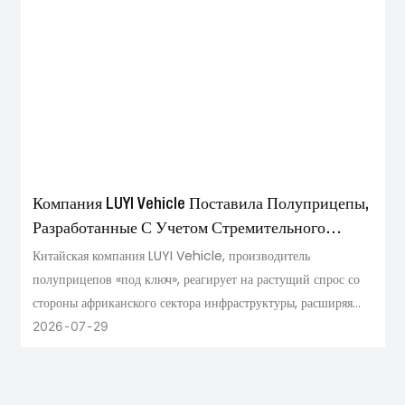
Компания LUYI Vehicle Поставила Полуприцепы,
Разработанные С Учетом Стремительного
Развития Инфраструктуры В Африке В 2026
Китайская компания LUYI Vehicle, производитель
полуприцепов «под ключ», реагирует на растущий спрос со
Году.
стороны африканского сектора инфраструктуры, расширяя
ассортимент тяжелых полуприцепов , включая бортовые,
2026
07
29
низкорамные и самосвальные модели, разработанные для
сложных африканских дорожных условий и строительных
площадок. По мере того, как в 2026 году на континенте