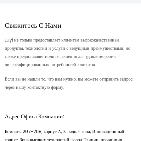
активизируются проекты развития дорог, портов и городов,
финансируемые Африканским банком развития,
логистические операторы и строительные фирмы активно
Свяжитесь С Нами
ищут надежных и экономически эффективных партнеров по
прямым поставкам с заводов-изготовителей полуприцепов .
Luyi не только предоставляет клиентам высококачественные
В этой статье рассматриваются инфраструктурные тенденции,
продукты, технологии и услуги с ведущими преимуществами, но
определяющие этот спрос, и объясняется, как
также предоставляет полные решения для удовлетворения
производственные возможности и услуги по
диверсифицированных потребностей клиентов
индивидуальной настройке LUYI Vehicle позиционируют ее
как практичное решение для поставок африканским
Если вы не нашли то, что вам нужно, вы можете отправить запрос
покупателям.
через нашу контактную форму.
Адрес Офиса Компании:
Комнаты 207-208, корпус А, Западная зона, Инновационный
корпус, Зона высоких технологий, город Цзинин, провинция