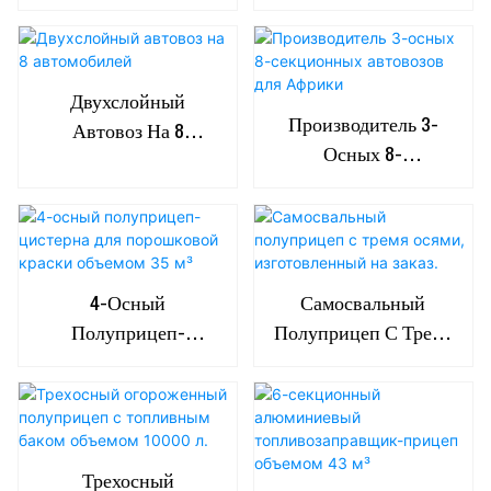
Перевозки В
Кубических Футов
Африканскую
Ливию.
Двухслойный
Производитель 3-
Автовоз На 8
Осных 8-
Автомобилей
Секционных
Автовозов Для
Африки
4-Осный
Самосвальный
Полуприцеп-
Полуприцеп С Тремя
Цистерна Для
Осями,
Порошковой Краски
Изготовленный На
Объемом 35 М³
Заказ.
Трехосный