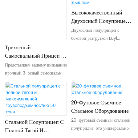
Высококачественный
Двухосный Полуприцеп
С Боковой Разгрузкой И
Двухосный полуприцеп с
боковой разгрузкой Luyi
Дышлом
Factory, разработанный для
Трехосный
перевозки 50-тонных грузов.
Самосвальный Прицеп С
Сочетание прочной стальной
Боковой Разгрузкой | LUYI
Представляем вашему вниманию
рамы и плавной пневматической
прочный 3-осный самосвальный
подвески гарантирует надежную
прицеп, рассчитанный на
транспортировку и
перевозку 40 тонн. Усиленный
исключительную устойчивость.
кузов с внутренними стяжными
Инновационный механизм
20-Футовое Съемное
тягами гарантирует
боковой разгрузки обеспечивает
Стальное Оборудование
долговечность. Для
быструю и точную разгрузку
20-футовый съемный стальной
максимальной гибкости
Стальной Полуприцеп С
таких материалов, как песок и
полуприлиз-это универсальное
разгрузка осуществляется с
Полной Тягой И
гравий, непосредственно на
решение для тяжелых случаев,
любой стороны с помощью 4