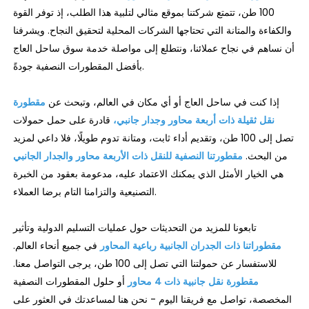
100 طن، تتمتع شركتنا بموقع مثالي لتلبية هذا الطلب، إذ توفر القوة
والكفاءة والمتانة التي تحتاجها الشركات المحلية لتحقيق النجاح. ويشرفنا
أن نساهم في نجاح عملائنا، ونتطلع إلى مواصلة خدمة سوق ساحل العاج
بأفضل المقطورات النصفية جودةً.
إذا كنت في ساحل العاج أو أي مكان في العالم، وتبحث عن
مقطورة
نقل ثقيلة ذات أربعة محاور وجدار جانبي،
قادرة على حمل حمولات
تصل إلى 100 طن، وتقديم أداء ثابت، ومتانة تدوم طويلًا، فلا داعي لمزيد
من البحث.
مقطورتنا النصفية للنقل ذات الأربعة محاور والجدار الجانبي
هي الخيار الأمثل الذي يمكنك الاعتماد عليه، مدعومة بعقود من الخبرة
التصنيعية والتزامنا التام برضا العملاء.
تابعونا للمزيد من التحديثات حول عمليات التسليم الدولية وتأثير
مقطوراتنا ذات الجدران الجانبية رباعية المحاور
في جميع أنحاء العالم.
للاستفسار عن حمولتنا التي تصل إلى 100 طن، يرجى التواصل معنا.
مقطورة نقل جانبية ذات 4 محاور
أو حلول المقطورات النصفية
المخصصة، تواصل مع فريقنا اليوم - نحن هنا لمساعدتك في العثور على