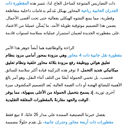
ذات التضاريس المتنوعة كساحل العاج. لذا، تتميز هذه
المقطورة ذات
الجدران الجانبية رباعية
المحاور بهيكل مُدعّم بدعامات داخلية متقاطعة
وقطرية، مما يمنع التشوه الهيكلي بفعالية حتى تحت أقصى الأحمال.
يضمن هذا التصميم موثوقية طويلة الأمد، ما يُمكّن عميلنا من الاعتماد
على مقطورته الجديدة لضمان استمرار عملياته بسلاسة لسنوات قادمة.
الراحة والوظائفية هما أيضاً جوهر هذا الأمر
مقطورة نقل جانبية ذات 4 محاور
وهي مزودة بمحور أمامي مزود بنظام
تعليق هوائي ووظيفة رفع
مزودة بثلاثة محاور خلفية ونظام تعليق
ميكانيكي شديد التحمل.
لا توفر هذه التركيبة قيادة أكثر سلاسة للسائق
فحسب، بل تحمي الحمولة أيضًا من التلف أثناء النقل، وهو أمر بالغ
الأهمية للبضائع الهشة أو ذات القيمة العالية. يُعد التصميم المكشوف ميزة
أخرى ثورية،
إذ يسمح بتحميل الحمولة من الأعلى بسهولة، مما يوفر
.
الوقت والجهد مقارنةً بالمقطورات المغلقة التقليدية
بفضل خبرتنا التصنيعية الممتدة على مدار 25 عامًا، لا نبيع فقط
مقطورات ذات أربعة محاور وجدران جانبية،
بل نقدم حلولًا مصممة