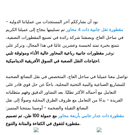
نود أن نشارككم آخر المستجدات من عملياتنا الدولية -
مقطورة نقل جانبية ذات 4 محاور
تم تسليمها بنجاح إلى عميلنا الكريم
في ساحل العاج. وبصفتنا شركة رائدة في تصنيع المقطورات النصفية،
نتمتع بخبرة تمتد لخمسة وعشرين عامًا في هذا المجال، ونركز على
توفير
مقطورات جانبية رباعية المحاور عالية الأداء وموثوقة تلبي
احتياجات النقل الصعبة في السوق الأفريقية الديناميكية.
تواصل معنا عميلنا في ساحل العاج، المتخصص في نقل البضائع الضخمة
للمشاريع الصناعية والبنية التحتية المحلية، باحثًا عن حل قوي قادر على
التعامل مع أحماله الأكثر تطلبًا. بعد التشاور الدقيق وفهم متطلباته
الفريدة - بدءًا من التعامل مع ظروف الطرق المحلية وصولًا إلى نقل
البضائع الثقيلة والضخمة - أوصينا بمنتجنا المتميز:
مقطورة ذات جدار جانبي بأربعة محاور
مع حمولة 100 طن، تم تصميم
مقطورة لتتفوق في الكفاءة والمتانة والتنوع.