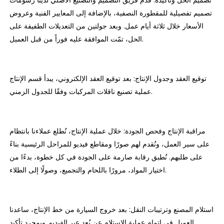
تصميم الحل وتأكيده: قدّم فريق التصميم والتصنيع الأصلي لدينا رسومات
تصميم تفصيلية للمقطورة النصفية، بالإضافة إلى المعايير الفنية وعروض
الأسعار خلال ثلاثة أيام عمل. وبعد جولتين من التعديلات الطفيفة على
الحل، تمّت الموافقة عليه فوراً من قبل العميل.
توقيع العقد وجدول الإنتاج: بعد توقيع العقد الإلكتروني، يبدأ قسم الإنتاج
عملية تصنيع ناقلات المركبات وفقًا للجدول الزمني.
مراقبة الإنتاج وفحص الجودة: خلال عملية الإنتاج، نُطلع عملاءنا بانتظام
على سير العمل، ونُقدم لهم صورًا ومقاطع فيديو للمراحل الرئيسية بناءً
على طلبهم. نُطبق رقابة صارمة على الجودة في كل خطوة، بدءًا من
اختيار المواد، مرورًا باللحام والتجميع، وصولًا إلى الطلاء.
استلام المصنع وترتيبات النقل: بعد خروج السيارة من خط الإنتاج، ساعدنا
العميل في إتمام عملية الاستلام عن بُعد عبر الفيديو. وبمجرد تأكيد