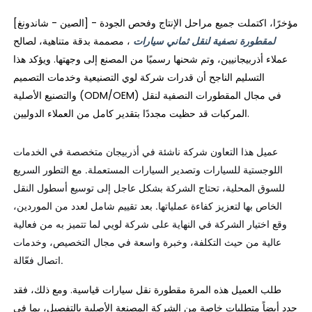
[الصين - شاندونغ] - مؤخرًا، اكتملت جميع مراحل الإنتاج وفحص الجودة
لمقطورة نصفية لنقل ثماني سيارات
، مصممة بدقة متناهية، لصالح
عملاء أذربيجانيين، وتم شحنها رسميًا من المصنع إلى وجهتها. ويؤكد هذا
التسليم الناجح أن قدرات شركة لوي التصنيعية وخدمات التصميم
والتصنيع الأصلية (ODM/OEM) في مجال المقطورات النصفية لنقل
المركبات قد حظيت مجددًا بتقدير كامل من العملاء الدوليين.
عميل هذا التعاون شركة ناشئة في أذربيجان متخصصة في الخدمات
اللوجستية للسيارات وتصدير السيارات المستعملة. مع التطور السريع
للسوق المحلية، تحتاج الشركة بشكل عاجل إلى توسيع أسطول النقل
الخاص بها لتعزيز كفاءة عملياتها. بعد تقييم شامل لعدد من الموردين،
وقع اختيار الشركة في النهاية على شركة لويي لما تتميز به من فعالية
عالية من حيث التكلفة، وخبرة واسعة في مجال التخصيص، وخدمات
اتصال فعّالة.
طلب العميل هذه المرة مقطورة نقل سيارات قياسية. ومع ذلك، فقد
حدد أيضاً متطلبات خاصة من الشركة المصنعة الأصلية بالتفصيل، بما في