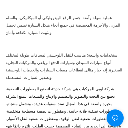
عملية سهلة وآمنة: جسر الرفع الهيدروليكي أو الميكانيكي، والسلم
المرن، والأحزمة المخصصة في جميع أنحاء هيكل السيارة تضمن تحميل
وتثبيت السيارة بكفاءة وأمان.
استخدامات واسعة: مناسب للنقل اللوجستي لمسافات طويلة لمختلف
أنواع سيارات السيدان وسيارات الدفع الرباعي والمركبات التجارية
الصغيرة. إنه خيار مثالي لقطاعات مبيعات السيارات والخدمات اللوجستية
وتصدير السيارات المستعملة.
شركة لويي للمركبات هي شركة حديثة لتصنيع المقطورات النصفية،
تجمع بين البحث والتطوير والتصميم والإنتاج والمبيعات. تتمتع الشركة
بخبرة واسعة في هذا المجال تمتد لسنوات عديدة، وتشمل منتجاتها
مقطورات نصفية قلابة جانبية، ومقطورات نصفية مسطحة منخفضة،
ومقطورات نصفية لنقل الوقود، ومقطورات نصفية لنقل الأسوار،
بالإضافة إلى العديد من النماذج المصممة حسب الطلب. نلتزم دائمًا بنهج