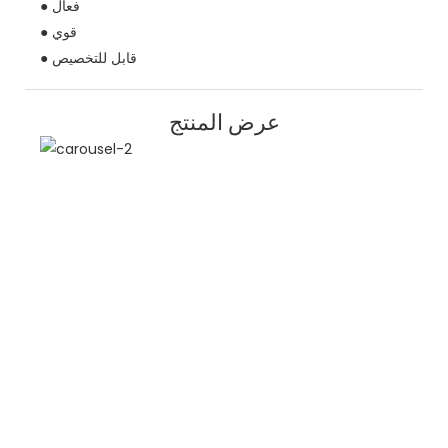
● فعال
● قوي
● قابل للتخصيص
عرض المنتج