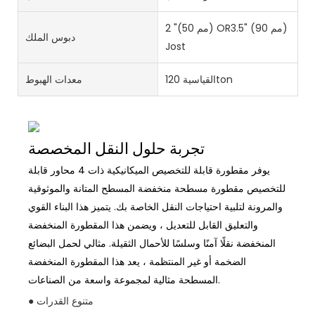
2 "(50 مم) OR3.5" (90 مم)
دبوس الملك
Jost
القياسية 120ton
معدات الهبوط
تجربة حلول النقل المخصصة
يوفر مقطورة قابلة للتخصيص الميكانيكية ذات 4 محاور قابلة
للتخصيص مقطورة مسطحة منخفضة المسطح المتانة والموثوقية
والمرونة لتلبية احتياجات النقل الخاصة بك. يتميز هذا البناء القوي
والتعليق القابل للتعديل ، ويضمن هذا المقطورة المنخفضة
المنخفضة نقلًا آمنًا وسلسًا للأحمال الثقيلة. مثالي لحمل البضائع
الضخمة أو غير المنتظمة ، يعد هذا المقطورة المنخفضة
المسطحة مثالية لمجموعة واسعة من الصناعات.
● متنوع القدرات