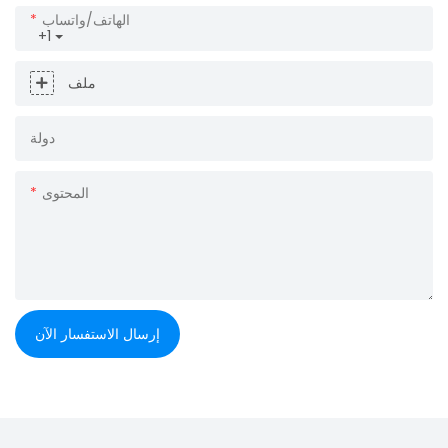
الهاتف/واتساب
+1
ملف
دولة
المحتوى
إرسال الاستفسار الآن