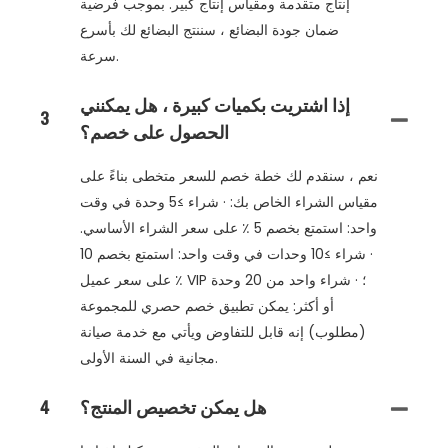
إنتاج متقدمة ومقياس إنتاج كبير. بموجب فرضية
ضمان جودة البضائع ، سننتج البضائع لك بأسرع
سرعة.
إذا اشتريت بكميات كبيرة ، هل يمكنني
3
الحصول على خصم؟
نعم ، سنقدم لك خطة خصم للسعر متخطى بناءً على
مقياس الشراء الخاص بك: · شراء ≥5 وحدة في وقت
واحد: استمتع بخصم 5 ٪ على سعر الشراء الأساسي.
· شراء ≥10 وحدات في وقت واحد: استمتع بخصم 10
٪ على سعر عميل VIP ؛ · شراء واحد من 20 وحدة
أو أكثر: يمكن تطبيق خصم حصري للمجموعة
(مطلوب) إنه قابل للتفاوض ويأتي مع خدمة صيانة
مجانية في السنة الأولى.
هل يمكن تخصيص المنتج؟
4