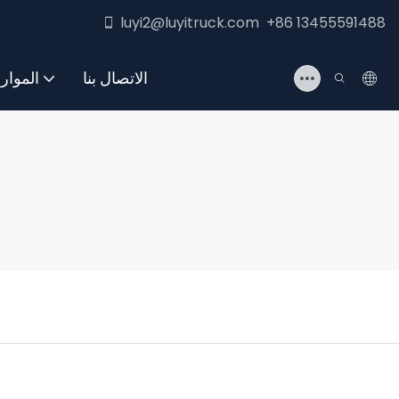
luyi2@luyitruck.com +86 13455591488
الاتصال بنا
الموار