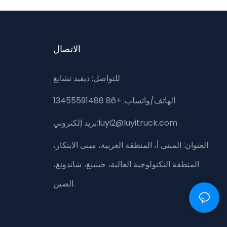
الاتصال
للتواصل: ديفيد تشانغ
الهاتف/واتساب: +86 13455591488
بريد إلكتروني:luyi2@luyitruck.com
العنوان:
المبنى أ، المنطقة الغربية، مبنى الابتكار،
المنطقة التكنولوجية العالية، جينينغ، شاندونغ،
الصين.