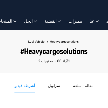
د
عنا
مميزات
القضية
الحل
المنتجا
Luyi Vehicle
Heavycargosolutions
#Heavycargosolutions
88 الآراء
2 محتويات
مقالة - سلعة
سراويل
أشرطة فيديو