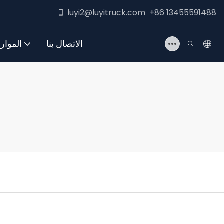
luyi2@luyitruck.com +86 13455591488
الاتصال بنا
الموار