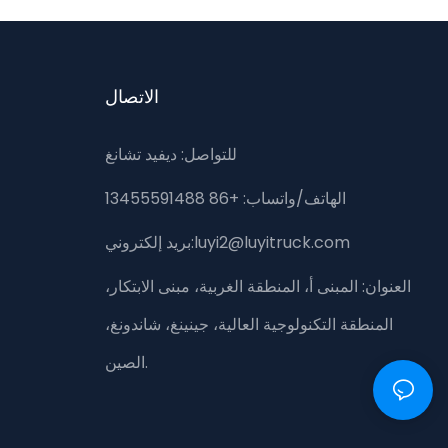
الاتصال
للتواصل: ديفيد تشانغ
الهاتف/واتساب: +86 13455591488
بريد إلكتروني:luyi2@luyitruck.com
العنوان:
المبنى أ، المنطقة الغربية، مبنى الابتكار،
المنطقة التكنولوجية العالية، جينينغ، شاندونغ،
الصين.