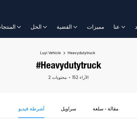
د
عنا
مميزات
القضية
الحل
المنتجا
Luyi Vehicle
Heavydutytruck
#Heavydutytruck
152 الآراء
2 محتويات
مقالة - سلعة
سراويل
أشرطة فيديو