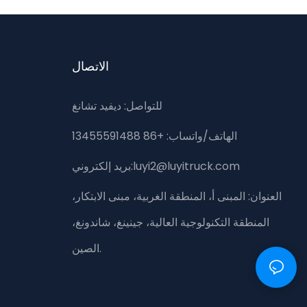
الاتصال
للتواصل: ديفيد تشانغ
الهاتف/واتساب: +86 13455591488
بريد إلكتروني:luyi2@luyitruck.com
العنوان:
المبنى أ، المنطقة الغربية، مبنى الابتكار،
المنطقة التكنولوجية العالية، جينينغ، شاندونغ،
الصين.