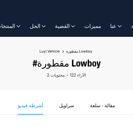
د
عنا
مميزات
القضية
الحل
المنتجا
مقطورة Lowboy
Luyi Vehicle
#مقطورة Lowboy
122 الآراء
2 محتويات
مقالة - سلعة
سراويل
أشرطة فيديو