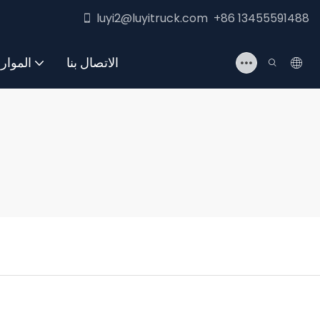
luyi2@luyitruck.com +86 13455591488
الاتصال بنا
الموار