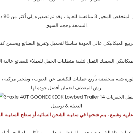
قد تم تصديره إلى أكثر من 80 دولة ، لتحقيق الخير
السمعة وحجم السوق.
ة شبه منخفضة بأربع عمليات للكشف عن العيوب ، وتفجير مركبة ، وع
رش المعطف لضمان أفضل جودة لها.
التعبئة & توصيل
هل عملية رذاذ الشمع ضد جسم المقطورة يعاني من تآكل مياه البحر أثناء