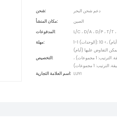
دعم شحن البحر
شحن:
الصين
مكان المنشأ:
L/C ، D/A ، D/P ، T/
المدفوعات:
1-1 (الوحدات): 10 (أيام) ، 2-5 (وحدات): 15 (أيام) ، 6-10 (الوحدات): 20 (أيام) ،> 10
مهلة:
كن التفاوض عليها (أيام)
عبوة مخصصة (دقيقة. الترتيب: 1 مجموعات) ، شعار مخصص (دقيقة. الترتيب: 1 مجموعات) ،
التخصيص:
تيب: 1 مجموعات)
LUYI
اسم العلامة التجارية: