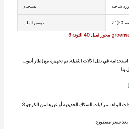
رة شاحنة
يستخدم
دبوس الملك
ة 40 طن مقطورة شبه السدود ، طولها 12 متر ، وعرضها 3 أمتار. يتم استخدامه في نقل الآلات الثقيلة. تم تجهيزه مع إطار أنبوب Linglong 8.25R20 وإطار واحد