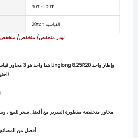
30T ~ 100T
28ton القياسية
3 محور ثقيل 40 التونة groenseck لودر م
احتياطي. إذا كان لديك أي أسئلة أو تحتاج إلى تخصيص ، فلا تتردد في الاتصال بنا!
3 محاور منخفضة مقطورة السرير مع أفضل سعر للبيع ، ويستخدم بشكل أساسي لنقل جميع أنواع آلات البناء ، الأشياء الكبيرة ، معدات البناء ، مركبات السكك الحديدية أو غيرها من الكرجو.
يعد سعر مقطورة 3 Lowe Bed