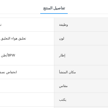
تفاصيل المنتج
وظيفة
ت
لون
تعليق هواء التعليق 
إطار
13/16 طن فووا/BPW
مكان المنشأ
انخفاض نصف
مقاس
يكتب