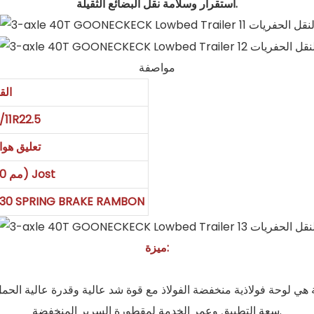
استقرار وسلامة نقل البضائع الثقيلة.
مواصفة
القي
/11R22.5
تعليق هوا
2 "(50 مم) OR3.5" (90 مم) Jost
Wabco RE 6 Relay Valve ؛ NG BRAKE RAMBON
ميزة:
 هي لوحة فولاذية منخفضة الفولاذ مع قوة شد عالية وقدرة عالية الحم
سعة التطبيق وعمر الخدمة لمقطورة السرير المنخفضة.