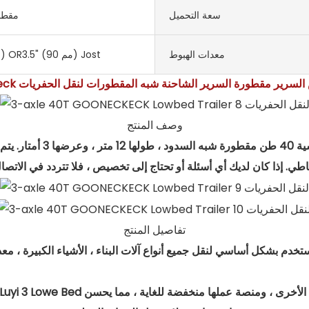
سعة التحميل
مقطو
معدات الهبوط
2 "(50 مم) OR3.5" (90 مم) Jost
نخفض/ منخفض/ منخفض السرير مقطورة السرير الشاحنة شبه المقطورات لنقل الحفريات
وصف المنتج
هذا واحد هو 3 محاور قياسي
تفاصيل المنتج
Luyi  أفضل من المصانع الأخرى ، ومنصة عملها منخفضة للغاية ، مما يحسن