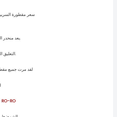
سعر مقطورة السرير المنخفض المحور 3 منافسة للغاية ، و
يعد منحدر الربيع الميكانيكي عالي الجودة مناسبًا لتحميل وتفريغ البضائع ويحسن كفاءة العمل.
التعليق الميكانيكي السميك الثقيل لتلبية متطلبات الحمل للعملاء للبضائع عالية التحميل.
لقد مرت جميع مقطور
عارية وشمع ، يتم شحنها في سفينة الشحن السائبة أو سطح السفينة المسطح أو RO-RO
(1) الشمع: 