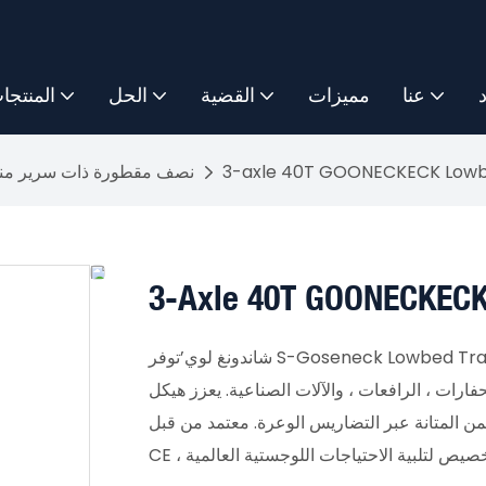
د
عنا
مميزات
القضية
الحل
المنتجا
نصف مقطورة ذات سرير م
شاندونغ لوي’توفر S-Goseneck Lowbed Trailer ذات 3 محاور سعة حمولة حمولة 40T بتصميم منخفض
ة لنقل الحفارات ، الرافعات ، والآلات الصناعية. يعزز هيكل GOSONECK ثبات
من المتانة عبر التضاريس الوعرة. معتمد من قبل