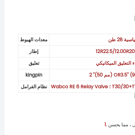
اسية 28 طن
معدات الهبوط
12R22.5/12.00R20
إطار
ء التعليق الميكانيكي
تعليق
kingpin
T30/30+T30 SPRI
نظام الفرامل
ل ، مما يحسن
1.