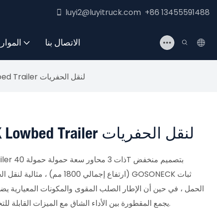
luyi2@luyitruck.com +86 13455591488
الاتصال بنا
الموار
3-axle 40T GOONECKECK Lowbed Trailer لنقل الحفريات
3-Axle 40T GOONECKECK Lowbed Trailer لنقل الحفريات
(ارتفاع إجمالي 1800 مم) ، مثالي
الحمل ، في حين أن الإطار الصلب المقوى والمكونات المعيارية يض
CE ، يجمع المقطورة بين الأداء الشاق مع الميزات القابلة للتخصيص لتلبية الاحتياجات اللوجستية العالمية.