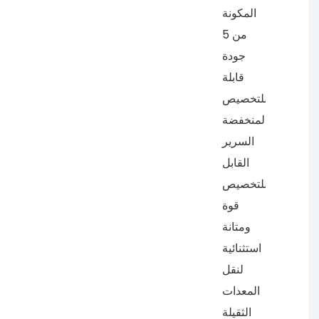
المكونة
من 5
جودة
قابلة
للتخصيص
المنخفضة
السرير
القابل
للتخصيص
قوة
ومتانة
استثنائية
لنقل
المعدات
الثقيلة