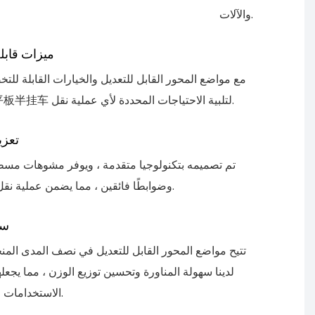
والآلات.
ميزات قابل
مع مواضع المحور القابل للتعديل والخيارات القابلة لل
تخصيص 低平板半挂车 لتلبية الاحتياجات المحددة لأي عملية نقل.
تعزي
تم تصميمه بتكنولوجيا متقدمة ، ويوفر مشوهات مسطحة 
وضوابطًا فائقين ، مما يضمن عملية نقل آمنة وفعالة.
سه
تتيح مواضع المحور القابل للتعديل في نصف المدى الم
لدينا سهولة المناورة وتحسين توزيع الوزن ، مما يجعلها
الاستخدامات لأي مهمة نقل.