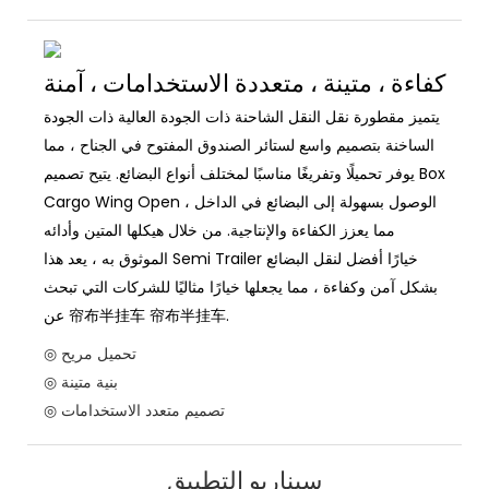
كفاءة ، متينة ، متعددة الاستخدامات ، آمنة
يتميز مقطورة نقل النقل الشاحنة ذات الجودة العالية ذات الجودة
الساخنة بتصميم واسع لستائر الصندوق المفتوح في الجناح ، مما
يوفر تحميلًا وتفريغًا مناسبًا لمختلف أنواع البضائع. يتيح تصميم Box
Cargo Wing Open الوصول بسهولة إلى البضائع في الداخل ،
مما يعزز الكفاءة والإنتاجية. من خلال هيكلها المتين وأدائه
الموثوق به ، يعد هذا Semi Trailer خيارًا أفضل لنقل البضائع
بشكل آمن وكفاءة ، مما يجعلها خيارًا مثاليًا للشركات التي تبحث
عن 帘布半挂车 帘布半挂车.
◎ تحميل مريح
◎ بنية متينة
◎ تصميم متعدد الاستخدامات
سيناريو التطبيق