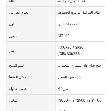
علامة تجارية جديدة
حالة
نظام الفرامل مزدوج الخطوط
نظام الفرامل
العملاء اختياري
لون
13T 16P
المحور
11.00R20 /12R20
إطار
/315/80R22.5
فتح جناح فان سيمري مقطورة
اسم المنتج
شاندونغ ، الصين
مكان المنشأ
طن60
أقصى حمولة
13000mm*2500mm*4000m
مقاس