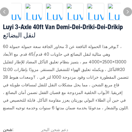
Luyi 3-Axle 40ft Van Demi-Dei-Driki-Dei-Drikip
لنقل البضائع
يوفر هذا الحمولة النافعة عن 3 محاور الجافة سعة حمولة حمولة 60T ،
وهي مثالية لنقل البضائع في حاويات 40 قدم/45 قدم. مع الأبعاد
13000×2500×4000 مم ، يتميز بنظام تعليق التآكل المضاد للإطار لتقليل
التآكل ، ويكمله تعليق الهواء للتشغيل المستقر. مزودًا بإطارات 12.00R20
ومعدات هبوط 28T ، تتضمن المقطورة خزانات وقود مزدوجة 1000 لتر في
قاع مربع الشحن ، مما يحل مشكلات النقل للنقل لمسافات طويلة في
إفريقيا. الأبواب الخلفية المزدوجة مع قضبان القفل تضمن أمان البضائع ،
في حين أن الطلاء البولي يوريثان يعزز مقاومة التآكل. قابلة للتخصيص في
اللون والشعار ، مدعومًا بخدمة ضمان مدتها 6 سنوات وخدمة توجيه المصنع.
دعم شحن البحر
شحن: