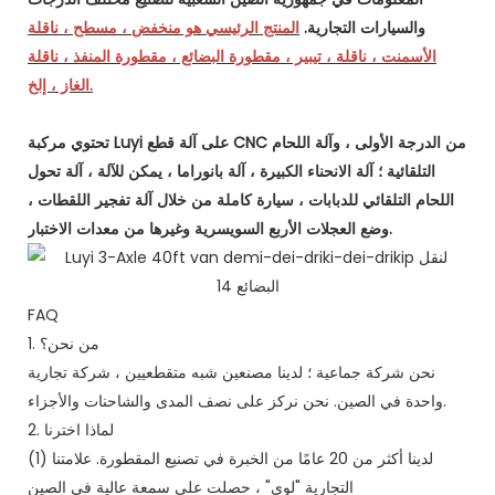
والسيارات التجارية.
المنتج الرئيسي هو منخفض ، مسطح ، ناقلة
الأسمنت ، ناقلة ، تيبير ، مقطورة البضائع ، مقطورة المنفذ ، ناقلة
الغاز ، إلخ.
تحتوي مركبة Luyi على آلة قطع CNC من الدرجة الأولى ، وآلة اللحام
التلقائية ؛ آلة الانحناء الكبيرة ، آلة بانوراما ، يمكن للآلة ، آلة تحول
اللحام التلقائي للدبابات ، سيارة كاملة من خلال آلة تفجير اللقطات ،
وضع العجلات الأربع السويسرية وغيرها من معدات الاختبار.
FAQ
1. من نحن؟
نحن شركة جماعية ؛ لدينا مصنعين شبه متقطعيين ، شركة تجارية
واحدة في الصين. نحن نركز على نصف المدى والشاحنات والأجزاء.
2. لماذا اخترنا
(1) لدينا أكثر من 20 عامًا من الخبرة في تصنيع المقطورة. علامتنا
التجارية "لوي" ، حصلت على سمعة عالية في الصين