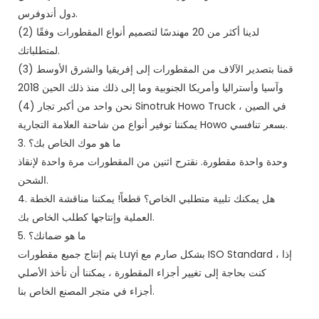
دول أندوفرس.
(2) لدينا أكثر من 20 مهندسًا لتصميم أنواع المقطورات وفقًا
لمتطلباتك.
(3) قمنا بتصدير الآلاف من المقطورات إلى إفريقيا والشرق الأوسط
وآسيا وأستراليا وأمريكا الجنوبية وما إلى ذلك منذ ذلك الحين 2018
(4) نحن واحد من أكبر تجار Sinotruk Howo Truck في الصين ،
يمكننا توفير أنواع من شاحنة العلامة التجارية Howo بسعر تنافسي.
3. ما هو موك الخاص بك؟
وحدة واحدة مقطورة. نقترح اثنين من المقطورات مرة واحدة لإنقاذ
الشحن.
4. هل يمكنك تلبية متطلبي الخاص؟ قطعاً! يمكننا مناقشة الخطة
العملية وإنتاجها كطلب الخاص بك.
5. ما هو ضمانك؟
يتم إنتاج جميع مقطورات Luyi بشكل صارم مع ISO Standard ، إذا
كنت بحاجة إلى تغيير أجزاء المقطورة ، يمكننا أن نأخذ الأصلي
أجزاء في متجر المصنع الخاص بنا.