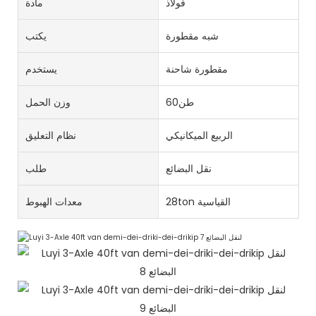
فُولاَذ
مادة
شبه مقطورة
يكتب
مقطورة شاحنة
يستخدم
طن60
وزن الحمل
الربيع الميكانيكي
نظام التعليق
نقل البضائع
طلب
28ton القياسية
معدات الهبوط