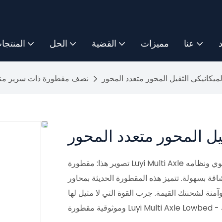
د
عنا
مميزات
القضية
الحل
المنتجا
لميكانيكي الثقيل المحور متعدد المحور
نصف مقطورة ذات سرير م
يل المحور متعدد المحور
تصوير هذا: مقطورة Luyi Multi Axle ذات المحور المنخفض القوي تتدحرج على المشهد بإطارها القوي ونظامه
شاقة بسهولة. تتميز هذه المقطورة الحديثة بمحاور
منة لشحنتك القيمة. جرب القوة التي لا مثيل لها