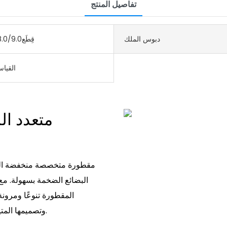
تفاصيل المنتج
دبوس الملك
قِطَع8.0/9.0*8/12/16
28ton القي
متعدد ا
البضائع الضخمة بسهولة. مع 
المقطورة تنوعًا ومرونة 
وتصميمها المتين يجعلها الخيار المثالي لنقل المعدات الشاقة على الطريق.