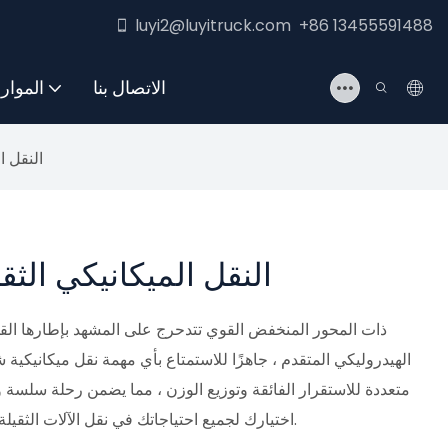
luyi2@luyitruck.com +86 13455591488
الاتصال بنا
الموار
النقل ا
النقل الميكانيكي الثق
الهيدروليكي المتقدم ، جاهزًا للاستمتاع بأي مهمة نقل ميكانيكية 
متعددة للاستقرار الفائقة وتوزيع الوزن ، مما يضمن رحلة سلسة وآ
وموثوقية مقطورة Luyi Multi Axle Lowbed - اختيارك لجميع احتياجاتك في نقل الآلات الثقيلة.