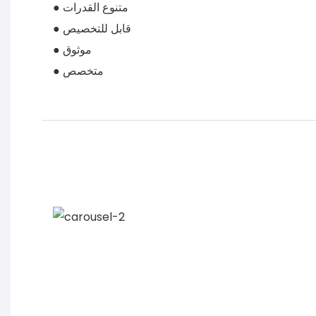
● متنوع القدرات
● قابل للتخصيص
● موثوق
● متخصص