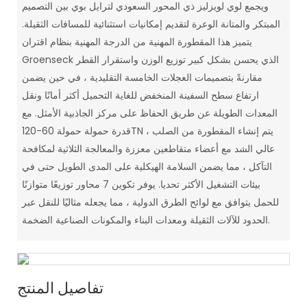
ويجمع لوي لويزليز ذي المحور السعودي لترايل بوي بين التصميم
المبتكر والمتانة الوعرة لتقديم إمكانيات استثنائية للمسافات الثقيلة.
يتميز هذا المقطورة المهنية من الدرجة المهنية بنظام اقتران
Groenseck الذي يحسن بشكل كبير توزيع الوزن واستقرار القطر
مقارنةً بتصميمات العجلات الخامسة التقليدية ، في حين يضمن
ارتفاع سطح السفينة المنخفض للغاية التحميل أكثر أمانًا ونقل
المعدات الطويلة عن طريق الحفاظ على مركز الجاذبية الأمثل. مع
قدرة حمولة حمولة 60-120TN ، يتم إنشاء المقطورة من الصلب
عالي الشد مع أعضاء متقاطعين معززة والمعالجة الثلاثية لمكافحة
التآكل ، مما يضمن السلامة الهيكلية على المدى الطويل حتى في
بيئات التشغيل الأكثر تحديا. يوفر تكوين 7 محاور توزيعًا متوازنًا
للحمل يتوافق مع لوائح الطرق الدولية ، مما يجعله مثاليًا للنقل عبر
الحدود للآلات الثقيلة ومعدات البناء والمكونات الصناعية الضخمة.
تفاصيل المنتج