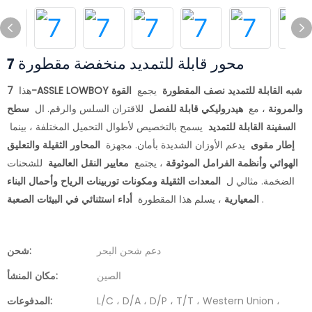
7 محور قابلة للتمديد منخفضة مقطورة
7-ASSLE LOWBOY شبه القابلة للتمديد نصف المقطورة
يجمع
القوة
هذا
والمرونة
، مع
هيدروليكي قابلة للفصل
للاقتران السلس والرقم. ال
سطح
السفينة القابلة للتمديد
يسمح بالتخصيص لأطوال التحميل المختلفة ، بينما
إطار مقوى
يدعم الأوزان الشديدة بأمان. مجهزة
المحاور الثقيلة والتعليق
الهوائي وأنظمة الفرامل الموثوقة
، يجتمع
معايير النقل العالمية
للشحنات
الضخمة. مثالي ل
المعدات الثقيلة ومكونات توربينات الرياح وأحمال البناء
.
أداء استثنائي في البيئات الصعبة
المعيارية
، يسلم هذا المقطورة
دعم شحن البحر
شحن:
الصين
مكان المنشأ:
L/C ، D/A ، D/P ، T/T ، Western Union ،
المدفوعات: