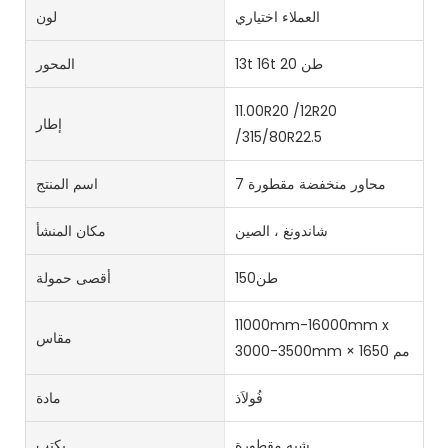
العملاء اختياري
لون
13t 16t 20 طن
المحور
11.00R20 /12R20
إطار
/315/80R22.5
7 محاور منخفضة مقطورة
اسم المنتج
شاندونغ ، الصين
مكان المنشأ
طن150
أقصى حمولة
11000mm-16000mm x
مقاس
3000-3500mm × 1650 مم
فُولاَذ
مادة
شبه مقطورة
يكتب