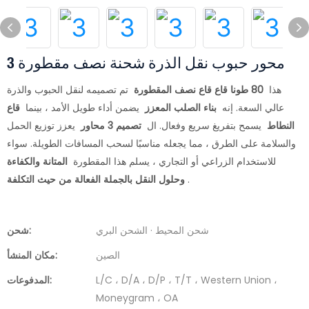
3 محور حبوب نقل الذرة شحنة نصف مقطورة
هذا
80 طونا قاع قاع نصف المقطورة
تم تصميمه لنقل الحبوب والذرة
عالي السعة. إنه
بناء الصلب المعزز
يضمن أداء طويل الأمد ، بينما
قاع
النطاط
يسمح بتفريغ سريع وفعال. ال
تصميم 3 محاور
يعزز توزيع الحمل
والسلامة على الطرق ، مما يجعله مناسبًا لسحب المسافات الطويلة. سواء
للاستخدام الزراعي أو التجاري ، يسلم هذا المقطورة
المتانة والكفاءة
.
وحلول النقل بالجملة الفعالة من حيث التكلفة
شحن المحيط · الشحن البري
شحن:
الصين
مكان المنشأ:
L/C ، D/A ، D/P ، T/T ، Western Union ،
المدفوعات:
Moneygram ، OA