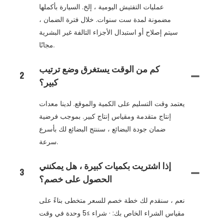
عمليات التفتيش اليومية ، إلخ. السيارة بأكملها
مضمونة لمدة ست سنوات. خلال فترة الضمان ،
سيتم إصلاح أو استبدال الأجزاء التالفة غير البشرية
مجانًا.
كم من الوقت يستغرق وضع ترتيب
2
كبير؟
يعتمد وقت التسليم على الكمية والموقع. لدينا معدات
إنتاج متقدمة ومقياس إنتاج كبير. بموجب فرضية
ضمان جودة البضائع ، سننتج البضائع لك بأسرع
سرعة.
إذا اشتريت بكميات كبيرة ، هل يمكنني
3
الحصول على خصم؟
نعم ، سنقدم لك خطة خصم للسعر متخطى بناءً على
مقياس الشراء الخاص بك: · شراء ≥5 وحدة في وقت