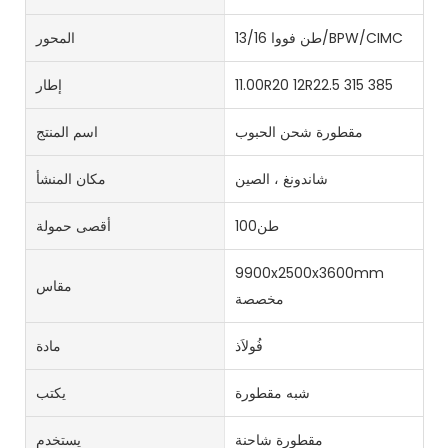
13/16 طن فووا/BPW/CIMC
المحور
11.00R20 12R22.5 315 385
إطار
مقطورة شحن الحبوب
اسم المنتج
شاندونغ ، الصين
مكان المنشأ
طن100
أقصى حمولة
9900x2500x3600mm
مقاس
مخصصة
فُولاَذ
مادة
شبه مقطورة
يكتب
مقطورة شاحنة
يستخدم