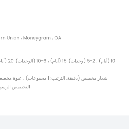
tern Union ، Moneygram ، OA
التخصيص الرسومي (دق