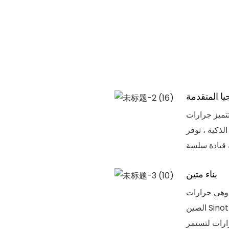
يا المتقدمة
ميز جرارات HOWO SITRAK بالتكنولوجيا المتقدمة التي تعزز كفاءتها
لذكية ، توفر
بناء متين
 وهي جرارات
الصين Sinotruck Howo Sitrak معروفة ببناءها المتين. مع مواد قوية