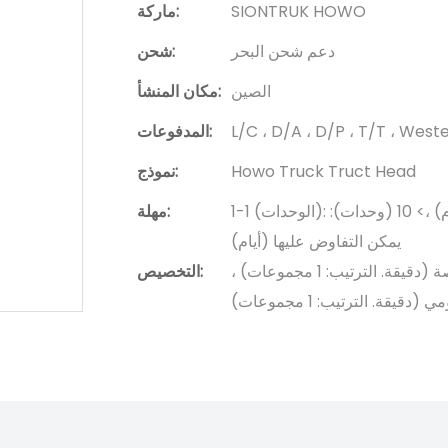
SIONTRUK HOWO
ماركة:
دعم شحن البحر
شحن:
الصين
مكان المنشأ:
L/C ، D/A ، D/P ، T/T ، Wes
المدفوعات:
Howo Truck Truct Head
نموذج:
1-1 (الوحدات): 10 (أيام) ، 2-5 (وحدات): 15 (أيام) ، 6-10 (الوحدات): 20 (أيام) ،> 10 (وحدات):
مهلة:
يمكن التفاوض عليها (أيام)
شعار مخصص (دقيقة. الترتيب: 1 مجموعات) ، عبوة مخصصة (دقيقة. الترتيب: 1 مجموعات) ،
التخصيص:
يقة. الترتيب: 1 مجموعات)