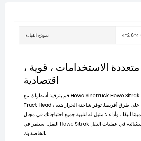
4*2 6*4 
نموذج القيادة
متعددة الاستخدامات ، قوية ،
اقتصادية
قم بترقية أسطولك مع Howo Sinotruck Howo Sitrak New and Used Truct
Truct Head ، المصمم للموثوقية والكفاءة على طرق أفريقيا. توفر شاحنة الجرار هذه
ًا أنيقًا ، وأداء لا مثيل له لتلبية جميع احتياجاتك في مجال
النقل. استثمر في Howo Sitrak من أجل المتانة والطاقة الاستثنائية في عمليات النقل
الخاصة بك.