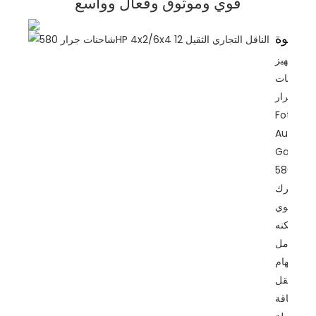
قوي وموثوق وفعال وواسع
قوة
تم تجهيز
شاحنات
جرار
Foton
Auman
Galaxy
580HP
بمحرك
قوي
يمكنه
التعامل
مع مهام
النقل
الشاقة