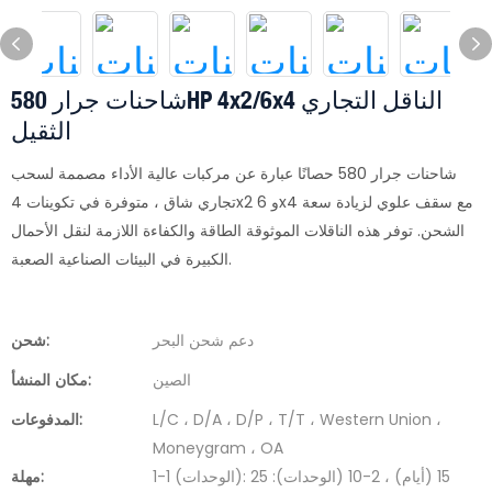
شاحنات جرار 580HP 4x2/6x4 الناقل التجاري
الثقيل
شاحنات جرار 580 حصانًا عبارة عن مركبات عالية الأداء مصممة لسحب
تجاري شاق ، متوفرة في تكوينات 4x2 و 6x4 مع سقف علوي لزيادة سعة
الشحن. توفر هذه الناقلات الموثوقة الطاقة والكفاءة اللازمة لنقل الأحمال
الكبيرة في البيئات الصناعية الصعبة.
دعم شحن البحر
شحن:
الصين
مكان المنشأ:
L/C ، D/A ، D/P ، T/T ، Western Union ،
المدفوعات:
Moneygram ، OA
1-1 (الوحدات): 15 (أيام) ، 2-10 (الوحدات): 25
مهلة: