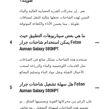
طويلة؟
نعم ، إن محركات القدرة الحصانية العالية والبناء
المتين لهذه الشاحنات تجعلها مثالية للنقل لمسافات
طويلة ، مما يضمن الأداء والكفاءة الموثوقة.
ما هي بعض سيناريوهات التطبيق حيث
يمكن استخدام شاحنات جرار Foton
4
Auman Galaxy 580HP؟
تستخدم هذه الشاحنات بشكل شائع في الصناعات
مثل الخدمات اللوجستية والبناء والزراعة لسحب
الأحمال الثقيلة ونقل مواد البناء وتسليم البضائع.
هل سهلة تشغيل شاحنات جرار Foton
5
Auman Galaxy 580HP؟
على الرغم من محركاتها القوية وتصميمها الشاق ، تم
تصميم هذه الشاحنات لسهولة التشغيل ، مع عناصر