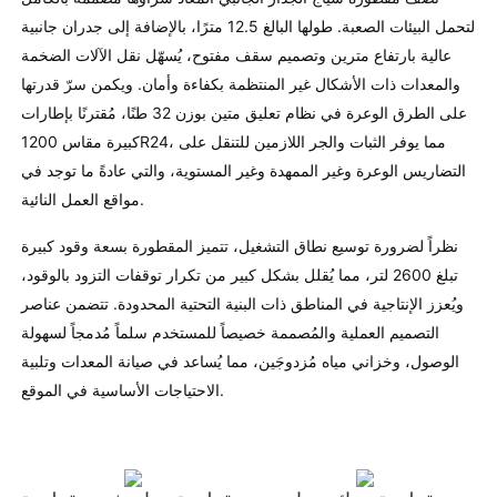
لتحمل البيئات الصعبة. طولها البالغ 12.5 مترًا، بالإضافة إلى جدران جانبية
عالية بارتفاع مترين وتصميم سقف مفتوح، يُسهّل نقل الآلات الضخمة
والمعدات ذات الأشكال غير المنتظمة بكفاءة وأمان. ويكمن سرّ قدرتها
على الطرق الوعرة في نظام تعليق متين بوزن 32 طنًا، مُقترنًا بإطارات
كبيرة مقاس 1200R24، مما يوفر الثبات والجر اللازمين للتنقل على
التضاريس الوعرة وغير الممهدة وغير المستوية، والتي عادةً ما توجد في
مواقع العمل النائية.
نظراً لضرورة توسيع نطاق التشغيل، تتميز المقطورة بسعة وقود كبيرة
تبلغ 2600 لتر، مما يُقلل بشكل كبير من تكرار توقفات التزود بالوقود،
ويُعزز الإنتاجية في المناطق ذات البنية التحتية المحدودة. تتضمن عناصر
التصميم العملية والمُصممة خصيصاً للمستخدم سلماً مُدمجاً لسهولة
الوصول، وخزاني مياه مُزدوجَين، مما يُساعد في صيانة المعدات وتلبية
الاحتياجات الأساسية في الموقع.