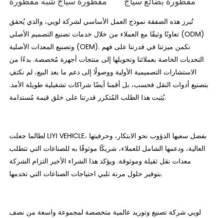
مقطورة بضائع سياج
مقطورة سياج شبه مقطورة
تُبرز هذه الصفقة نموذج العمل الأساسي لشركة لويي، والذي يُحقق
تعاونًا وثيقًا مع العملاء من خلال خدمات تصنيع التصميم الأصلي (ODM)
وتصنيع المعدات الأصلية (OEM). تكمن ميزتنا في قدرتنا على فهم
التحديات الخاصة بعملائنا وتحويلها إلى منتجات أجهزة مُخصصة. بدءًا من
الاستشارات التصميمية الأولية ووصولًا إلى دعم ما بعد البيع، لم نكتفِ
بتصنيع أدوات النقل فحسب، بل أقمنا أيضًا شراكات تشغيلية طويلة الأمد.
يُثبت هذا الطلب المُتكرر قدرتنا على خلق قيمة مُستدامة.
لطالما جعلت LIYI VEHICLE، بفضل سعيها الدؤوب نحو الابتكار، وحرفيتها
العالية، ودعمها الشامل للعملاء، شريكًا موثوقًا به للصناعات التي تتطلب
معدات نقل ثقيلة وموثوقة. ويؤكد هذا الشراء الأخير التزام الشركة
بتوفير حلول مرنة تلبي احتياجات الصناعات التي تخدمها.
لويي شركة تصنيع وتوريد عالمية متخصصة لمجموعة واسعة من نصف