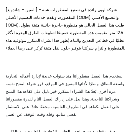
[الصين - شاندونغ] - شركة لويي رائدة في تصنيع المقطورات شبه
المقطورة، وتقدم خدمات التصميم الأصلي (ODM) والتصنيع الأصلي
(OEM). طلب ​​هذا العميل الحالي هو مقطورة حاجزة جانبية متينة بطول
12.5 متر. صُممت هذه المقطورة خصيصًا لتطبيقات الطرق الوعرة الأكثر
تطلبًا في قطاعي التعدين والبناء. يُظهر هذا الشراء المتكرر موثوقية هذه
المقطورة والتزام شركتنا بتوفير حلول نقل متينة تُركز على رضا العملاء.
يستخدم هذا العميل مقطوراتنا منذ سنوات عديدة لإدارة أعماله التجارية
واسعة النطاق. ونظرًا لأدائها المتميز في الموقع، قرر شراء المنتج نفسه
مرة أخرى. يُعدّ هذا الشراء المتكرر خير دليل على كفاءة هذا المنتج
وشراكتنا الناجحة. وهذا يدل على إدراك العميل التام لقدرة مقطوراتنا
على العمل بكفاءة في الظروف القاسية، محققًا عائدًا على الاستثمار
بفضل متانتها وقلة وقت التوقف عن العمل.
نصف مقطورة سياج الجدار الجانبي المُعاد شراؤها مصممة بالكامل