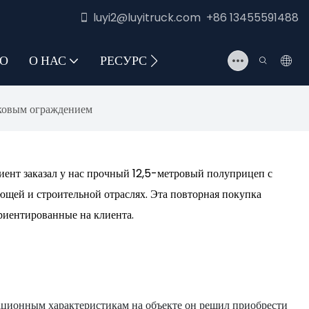
luyi2@luyitruck.com +86 13455591488
О
О НАС
РЕСУРС
СВЯЖИТЕСЬ С НАМИ
ковым ограждением
ент заказал у нас прочный 12,5-метровый полуприцеп с
ющей и строительной отраслях. Эта повторная покупка
риентированные на клиента.
тационным характеристикам на объекте он решил приобрести