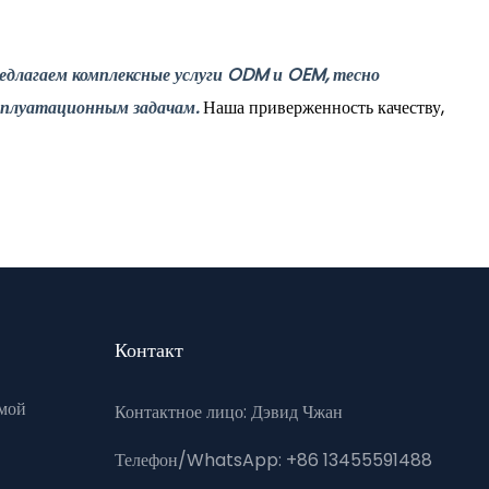
едлагаем комплексные услуги ODM и OEM, тесно
сплуатационным задачам.
Наша приверженность качеству,
Контакт
мой
Контактное лицо: Дэвид Чжан
Телефон/WhatsApp: +86 13455591488