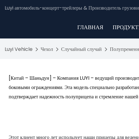
Luyi автомобиль-концерт-трейлеры & Производитель грузови
ГЛАВНАЯ
ПРОДУК
Luyi Vehicle
Чехол
Случайный случай
Полупременна
[Китай – Шаньдун] – Компания LUYI – ведущий производит
боковыми ограждениями. Эта модель специально разработан
подтверждает надежность полуприцепа и стремление нашей
Этот клиент много лет использует наши прицепы для веден