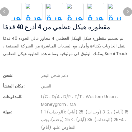
مقطورة هيكل عظمي من 4 أذرع 40 قدمًا
تم تصميم مقطورة هيكل الهيكل العظمي 4 محاور عالي الجودة 40 قدمًا
لنقل الحاويات بكفاءة وأمان. مع المبيعات المباشرة من الشركة المصنعة ،
يمكنك الوثوق في موثوقية ومتانة هذه الحاوية هيكل العظمي Semi Truck.
دعم شحن البحر
شحن:
الصين
مكان المنشأ:
L/C ، D/A ، D/P ، T/T ، Western Union ،
المدفوعات:
Moneygram ، OA
1-1 (الوحدات): 15 (أيام) ، 2-3 (وحدات): 25 (أيام)
مهلة:
، 4-25 (الوحدات): 35 (أيام) ،> 25 (وحدة): يجب
التفاوض عليها (أيام)