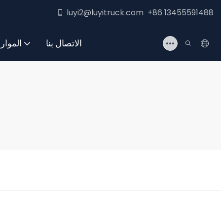
luyi2@luyitruck.com +86 13455591488
الاتصال بنا
الموار