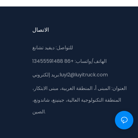
الاتصال
للتواصل: ديفيد تشانغ
الهاتف/واتساب: +86 13455591488
بريد إلكتروني:luyi2@luyitruck.com
العنوان:
المبنى أ، المنطقة الغربية، مبنى الابتكار،
المنطقة التكنولوجية العالية، جينينغ، شاندونغ،
الصين.