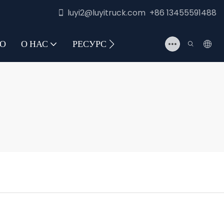
luyi2@luyitruck.com +86 13455591488
О
О НАС
РЕСУРС
СВЯЖИТЕСЬ С НАМИ