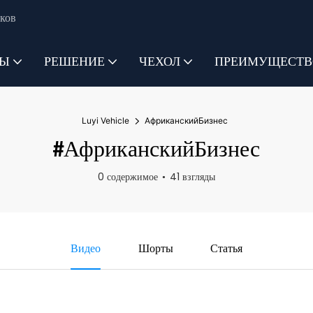
ков
ТЫ
РЕШЕНИЕ
ЧЕХОЛ
ПРЕИМУЩЕСТВ
Luyi Vehicle
АфриканскийБизнес
#АфриканскийБизнес
0 содержимое
41 взгляды
Видео
Шорты
Статья