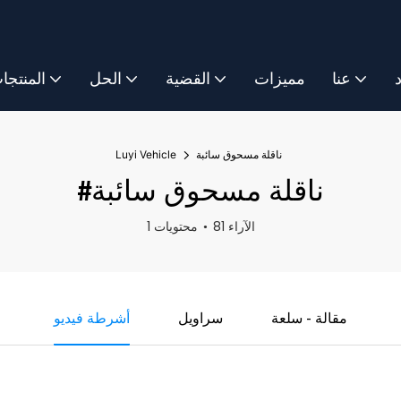
د
عنا
مميزات
القضية
الحل
المنتجا
ناقلة مسحوق سائبة
Luyi Vehicle
#ناقلة مسحوق سائبة
81 الآراء
1 محتويات
مقالة - سلعة
سراويل
أشرطة فيديو