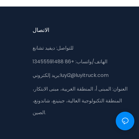
الاتصال
للتواصل: ديفيد تشانغ
الهاتف/واتساب: +86 13455591488
بريد إلكتروني:luyi2@luyitruck.com
العنوان:
المبنى أ، المنطقة الغربية، مبنى الابتكار،
المنطقة التكنولوجية العالية، جينينغ، شاندونغ،
الصين.