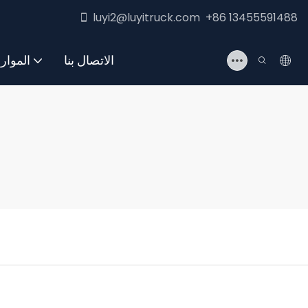
luyi2@luyitruck.com +86 13455591488
الاتصال بنا
الموار