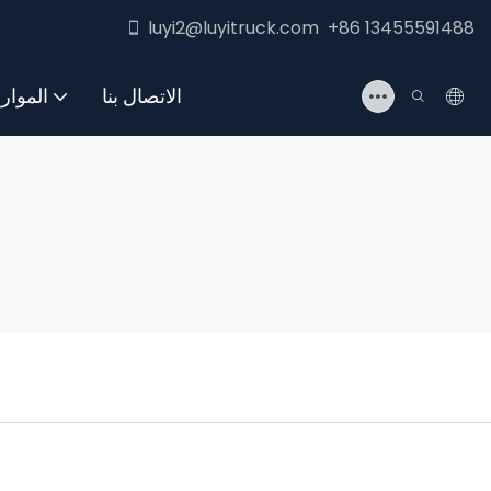
luyi2@luyitruck.com +86 13455591488
الاتصال بنا
الموار