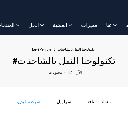
د
عنا
مميزات
القضية
الحل
المنتجا
تكنولوجيا النقل بالشاحنات
Luyi Vehicle
#تكنولوجيا النقل بالشاحنات
117 الآراء
1 محتويات
مقالة - سلعة
سراويل
أشرطة فيديو