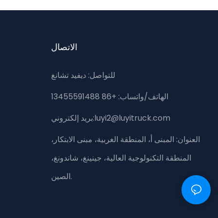
الاتصال
للتواصل: ديفيد تشانغ
الهاتف/واتساب: +86 13455591488
بريد إلكتروني:luyi2@luyitruck.com
العنوان:
المبنى أ، المنطقة الغربية، مبنى الابتكار،
المنطقة التكنولوجية العالية، جينينغ، شاندونغ،
الصين.