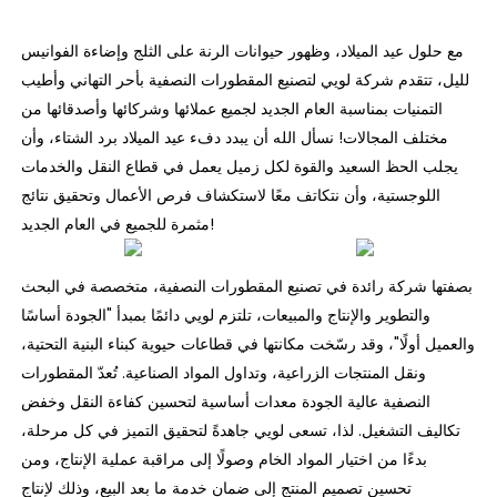
مع حلول عيد الميلاد، وظهور حيوانات الرنة على الثلج وإضاءة الفوانيس
لليل، تتقدم شركة لويي لتصنيع المقطورات النصفية بأحر التهاني وأطيب
التمنيات بمناسبة العام الجديد لجميع عملائها وشركائها وأصدقائها من
مختلف المجالات! نسأل الله أن يبدد دفء عيد الميلاد برد الشتاء، وأن
يجلب الحظ السعيد والقوة لكل زميل يعمل في قطاع النقل والخدمات
اللوجستية، وأن نتكاتف معًا لاستكشاف فرص الأعمال وتحقيق نتائج
مثمرة للجميع في العام الجديد!
بصفتها شركة رائدة في تصنيع المقطورات النصفية، متخصصة في البحث
والتطوير والإنتاج والمبيعات، تلتزم لويي دائمًا بمبدأ "الجودة أساسًا
والعميل أولًا"، وقد رسّخت مكانتها في قطاعات حيوية كبناء البنية التحتية،
ونقل المنتجات الزراعية، وتداول المواد الصناعية. تُعدّ المقطورات
النصفية عالية الجودة معدات أساسية لتحسين كفاءة النقل وخفض
تكاليف التشغيل. لذا، تسعى لويي جاهدةً لتحقيق التميز في كل مرحلة،
بدءًا من اختيار المواد الخام وصولًا إلى مراقبة عملية الإنتاج، ومن
تحسين تصميم المنتج إلى ضمان خدمة ما بعد البيع، وذلك لإنتاج