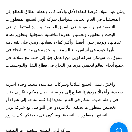
يمثل عيد الميلاد فرصةً للقاء الأهل والأصدقاء، ونقطة انطلاق للتطلع إلى
المستقبل. في العام الجديد، ستواصل شركة لويي لتصنيع المقطورات
النصفية تعزيز حضورها في السوق العالمية، وزيادة استثماراتها في
البحث والتطوير، وتحسين القدرة التنافسية لمنتجاتها، وتطوير نظام
خدماتها، وتوفير حلول أفضل وأكثر كفاءة لعملائها. ونحن على ثقة تامة
بأن الجودة هي أساس بناء السمعة، والخدمة هي مفتاح النجاح في
السوق، ما سيمكن شركة لويي من العمل جنبًا إلى جنب مع عملائها في
جميع أنحاء العالم لتحقيق مزيد من النجاح في قطاع النقل واللوجستيات.
وأخيرًا، نتمنى لجميع عملائنا وشركائنا عيد ميلاد مجيد، وحياة أسرية
سعيدة، وأعمالًا مزدهرة! نتطلع إلى مواصلة العمل معكم جنبًا إلى جنب
في رحلة جديدة معكم في العام الجديد! إذا كنتم بحاجة إلى شراء أو
تخصيص مقطورات نصفية، فلا تترددوا في التواصل مع شركة لويي
لتصنيع المقطورات النصفية، وسنكون في خدمتكم بكل سرور!
شركة لويي لتصنيع المقطورات النصفية