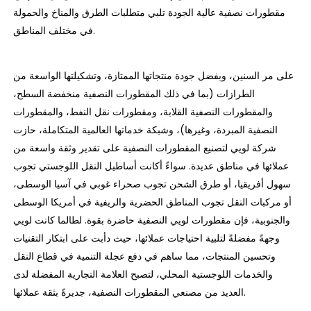
مقطورات نصفية عالية الجودة تلبي متطلبات الطرق والمناخ والحمولة
في مختلف المناطق.
على مر السنين، وبفضل جودة منتجاتها الممتازة، وتشكيلتها الواسعة من
الطرازات (بما في ذلك المقطورات النصفية منخفضة السطح،
والمقطورات النصفية القلابة، ومقطورات نقل النفط، والمقطورات
النصفية المبردة، وغيرها)، وشبكة خدماتها العالمية المتكاملة، حازت
شركة لويي لتصنيع المقطورات النصفية على تقدير وثقة واسعة من
عملائها في مناطق عديدة. سواءً أكانت أساطيل النقل اللوجستي تجوب
سهول أفريقيا، أو طرق الشحن تجوب صحراء غوبي في آسيا الوسطى،
أو مركبات النقل تجوب المناطق الحضرية والريفية في أمريكا الوسطى
والجنوبية، فإن مقطورات لويي النصفية حاضرة بقوة. لطالما كانت لويي
وجهةً مفضلةً لتلبية احتياجات عملائها، حيث دأبت على ابتكار التقنيات
وتحسين المنتجات، مما ساهم في دفع عجلة التنمية في قطاع النقل
والخدمات اللوجستية المحلي، لتصبح العلامة التجارية المفضلة لدى
العديد من مصنعي المقطورات النصفية، جديرةً بثقة عملائها.