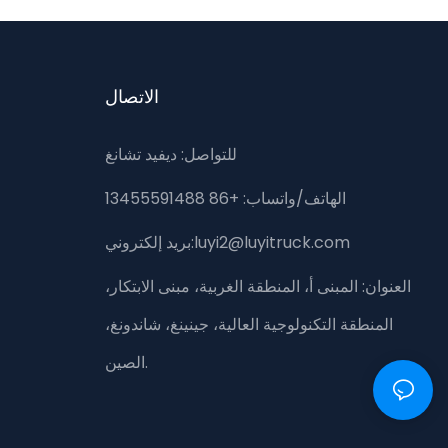
الاتصال
للتواصل: ديفيد تشانغ
الهاتف/واتساب: +86 13455591488
بريد إلكتروني:luyi2@luyitruck.com
العنوان:
المبنى أ، المنطقة الغربية، مبنى الابتكار،
المنطقة التكنولوجية العالية، جينينغ، شاندونغ،
الصين.