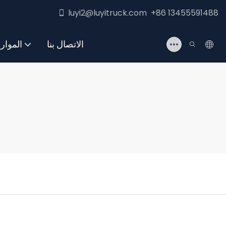
luyi2@luyitruck.com +86 13455591488
الاتصال بنا
الموار