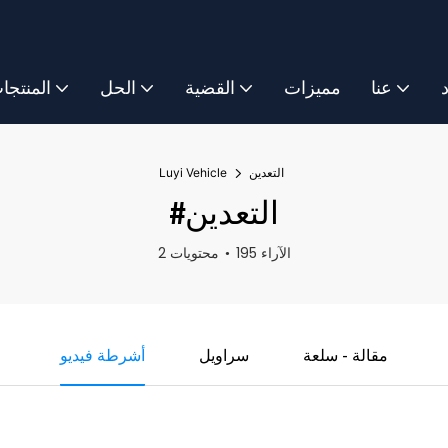
د
عنا
مميزات
القضية
الحل
المنتجا
التعدين
Luyi Vehicle
#التعدين
195 الآراء
2 محتويات
مقالة - سلعة
سراويل
أشرطة فيديو