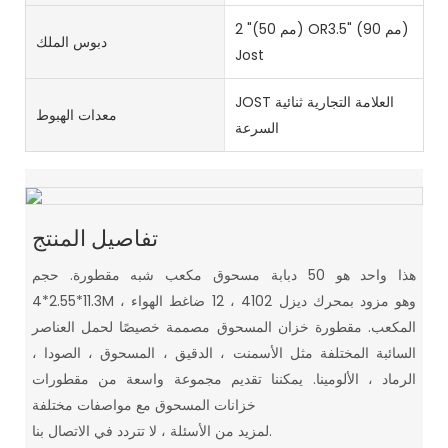
2 "(50 مم) OR3.5" (90 مم)
دبوس الملك
Jost
JOST العلامة التجارية ثنائية
معدات الهبوط
السرعة
تفاصيل المنتج
هذا واحد هو 50 دبابة مسحوق مكعب شبه مقطورة. حجم
11.3*2.55*4M ، وهو مزود بمحرك ديزل 4102 ، 12 ضاغط الهواء
المكعب. مقطورة خزان المسحوق مصممة خصيصًا لحمل العناصر
السائبة المختلفة مثل الأسمنت ، الدقيق ، المسحوق ، الصودا ،
الرماد ، الألومينا. يمكننا تقديم مجموعة واسعة من مقطورات
خزانات المسحوق مع مواصفات مختلفة
لمزيد من الأسئلة ، لا تتردد في الاتصال بنا.