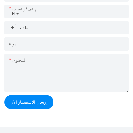
الهاتف/واتساب
+1
ملف
دولة
المحتوى
إرسال الاستفسار الآن