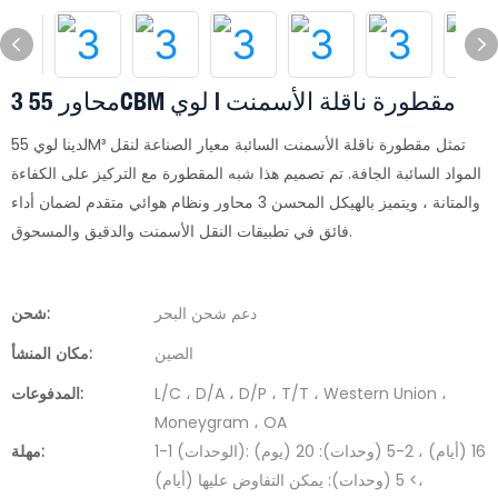
3 محاور 55CBM مقطورة ناقلة الأسمنت | لوي
لدينا لوي 55M³ تمثل مقطورة ناقلة الأسمنت السائبة معيار الصناعة لنقل
المواد السائبة الجافة. تم تصميم هذا شبه المقطورة مع التركيز على الكفاءة
والمتانة ، ويتميز بالهيكل المحسن 3 محاور ونظام هوائي متقدم لضمان أداء
فائق في تطبيقات النقل الأسمنت والدقيق والمسحوق.
دعم شحن البحر
شحن:
الصين
مكان المنشأ:
L/C ، D/A ، D/P ، T/T ، Western Union ،
المدفوعات:
Moneygram ، OA
1-1 (الوحدات): 16 (أيام) ، 2-5 (وحدات): 20 (يوم)
مهلة:
،> 5 (وحدات): يمكن التفاوض عليها (أيام)