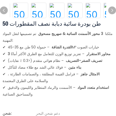
50 طن بودرة سائبة دبابة نصف المقطورات
ملكنا
3 محور الأسمنت السائبة & صهريج مسحوق
تم تصميمها لنقل المواد
المهنية:
– حمولة 50 طن مع 35-45M³ خيارات الصوت
القدرة الشاقة
✔
3 محاور الاستقرار
– تعزيز توزيع الوزن للتعامل مع الطرق الأكثر أمانًا
✔
تصريف الصفر-التصريف
– نظام هوائي متقدم (<0.3 ٪ نفايات)
✔
بناء متين
– فولاذ عالي الشد مع طلاء مضاد للتآكل
✔
الامتثال جاهز
– فرامل القيمة المطلقة ، والصمامات الطارئة ،
✔
والسلامة على الطرق المعتمدة
استخدام متعدد المواد
– الأسمنت والرماد المتطاير والليمون والدقيق
✔
والمساحيق الصناعية
دعم شحن البحر
شحن: