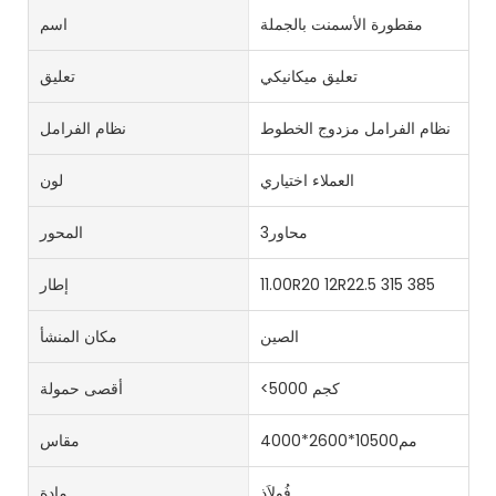
مقطورة الأسمنت بالجملة
اسم
تعليق ميكانيكي
تعليق
نظام الفرامل مزدوج الخطوط
نظام الفرامل
العملاء اختياري
لون
محاور3
المحور
11.00R20 12R22.5 315 385
إطار
الصين
مكان المنشأ
<5000 كجم
أقصى حمولة
مم10500*2600*4000
مقاس
فُولاَذ
مادة