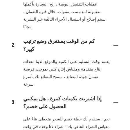
عمليات التفتيش اليومية ، إلخ. السيارة بأكملها
مضمونة لمدة ست سنوات. خلال فترة الضمان ،
سيتم إصلاح أو استبدال الأجزاء التالفة غير البشرية
مجانًا.
كم من الوقت يستغرق وضع ترتيب
2
كبير؟
يعتمد وقت التسليم على الكمية والموقع. لدينا معدات
إنتاج متقدمة ومقياس إنتاج كبير. بموجب فرضية
ضمان جودة البضائع ، سننتج البضائع لك بأسرع
سرعة.
إذا اشتريت بكميات كبيرة ، هل يمكنني
3
الحصول على خصم؟
نعم ، سنقدم لك خطة خصم للسعر متخطى بناءً على
مقياس الشراء الخاص بك: · شراء ≥5 وحدة في وقت