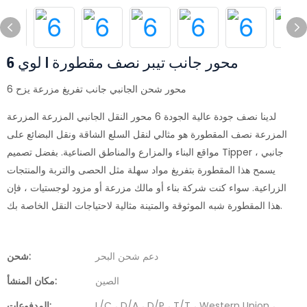
6 محور جانب تيبر نصف مقطورة | لوي
6 محور شحن الجانبي جانب تفريغ مزرعة يزح
لدينا نصف جودة عالية الجودة 6 محور النقل الجانبي المزرعة المزرعة
المزرعة نصف المقطورة هو مثالي لنقل السلع الشاقة ونقل البضائع على
مواقع البناء والمزارع والمناطق الصناعية. بفضل تصميم Tipper جانبي ،
يسمح هذا المقطورة بتفريغ مواد سهلة مثل الحصى والتربة والمنتجات
الزراعية. سواء كنت شركة بناء أو مالك مزرعة أو مزود لوجستيات ، فإن
هذا المقطورة شبه الموثوقة والمتينة مثالية لاحتياجات النقل الخاصة بك.
دعم شحن البحر
شحن:
الصين
مكان المنشأ:
L/C ، D/A ، D/P ، T/T ، Western Union ،
المدفوعات: