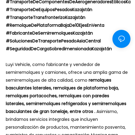
#TransporteDeComponentesDeAerogeneradoresEólicosKaza
#TransporteDeEquiposPesadosKazajstán
#TransporteTransfronterizoKazajstán
#RemolqueDePlataformaBajaDe10EjesEnVenta
#FabricanteDeSemirremolquesKazajstán
#SolucionesDeTransportePesadoAsiaCentral
#SeguridadDeCargaSobredimensionadaKazajstán
Luyi Vehicle, como fabricante y vendedor de
semirremolques y camiones, ofrece una amplia gama de
semirremolques de alta calidad, como
remolques
basculantes laterales, remolques de plataforma baja,
remolques portacoches, remolques con paredes
laterales, semirremolques refrigerados y semirremolques
basculantes de gran tonelaje, entre otros
.
Asimismo,
brindamos servicios integrales que incluyen
personalización de productos, mantenimiento posventa,
suministro de repuestos y capacitación técnica para