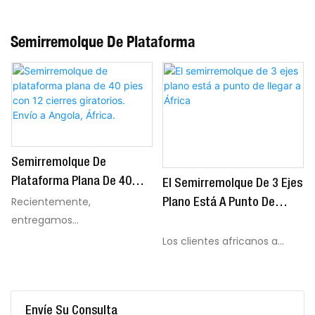
Semirremolque De Plataforma
Semirremolque De
Plataforma Plana De 40
El Semirremolque De 3 Ejes
Pies Con 12 Cierres
Recientemente,
Plano Está A Punto De
entregamos
Giratorios. Envío A Angola,
Llegar A África
semirremolques
África.
Los clientes africanos a
portacontenedores de
menudo necesitan
plataforma plana de 40 pies
transportar contenedores,
a un operador logístico con
carga a granel y algunos
sede en Angola que opera
Envíe Su Consulta
equipos grandes. A través