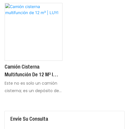
Camión Cisterna
Multifunción De 12 M³ |
LUYI
Este no es solo un camión
cisterna; es un depósito de
combustible móvil. Este
camión multifunción de 12
m³ transporta, almacena y
Envíe Su Consulta
dispensa combustible in situ
gracias a su sistema de