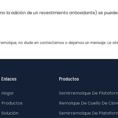
(como la adición de un revestimiento antioxidante) se puede
irremolque, no dude en contactarnos o dejarnos un mensaje. Le at
Enlaces
Productos
Hogar
Semirremolque De Platafor
Productos
Remolque De Cuello De Cisne
Solución
Semirremolque De Platafor