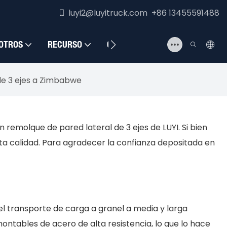
luyi2@luyitruck.com +86 13455591488
OTROS
RECURSO
CONTÁCTENOS
 de 3 ejes a Zimbabwe
remolque de pared lateral de 3 ejes de LUYI. Si bien
a calidad. Para agradecer la confianza depositada en
l transporte de carga a granel a media y larga
ontables de acero de alta resistencia, lo que lo hace