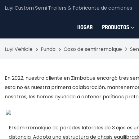
Luyi Custom Semi Trailers & Fabricante de camiones
HOGAR
PRODUCTOS
Luyi Vehicle
Funda
Caso de semirremolque
Sem
En 2022, nuestro cliente en Zimbabue encargó tres semi
esta no es nuestra primera colaboración, mantenemos 
nosotros, les hemos ayudado a obtener políticas prefe
El semirremolque de paredes laterales de 3 ejes es 
distancia. Adopta una estructura de chasis equilibrad