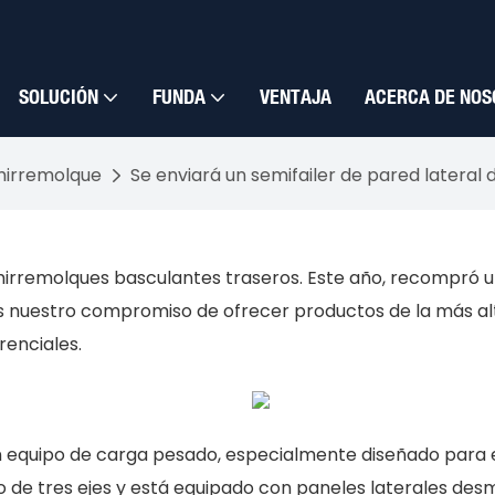
SOLUCIÓN
FUNDA
VENTAJA
ACERCA DE NOS
irremolque
Se enviará un semifailer de pared lateral
rremolques basculantes traseros. Este año, recompró un 
nuestro compromiso de ofrecer productos de la más alt
renciales.
un equipo de carga pesado, especialmente diseñado para e
o de tres ejes y está equipado con paneles laterales desm