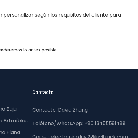
n personalizar según los requisitos del cliente para
enderemos lo antes posible.
Contacto
ma Baja
Contacto: David Zhang
 Extraíbles
Teléfono/WhatsApp: +86 13455591488
ma Plana
Correo electrónico:luyi2@luyitruck.com