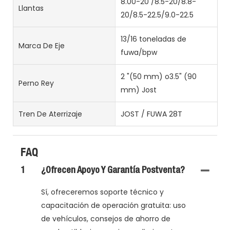
8.00-20 /8.5-20/8.8-
Llantas
20/8.5-22.5/9.0-22.5
13/16 toneladas de
Marca De Eje
fuwa/bpw
2 "(50 mm) o3.5" (90
Perno Rey
mm) Jost
Tren De Aterrizaje
JOST / FUWA 28T
FAQ
1
¿Ofrecen Apoyo Y Garantía Postventa?
Sí, ofreceremos soporte técnico y
capacitación de operación gratuita: uso
de vehículos, consejos de ahorro de