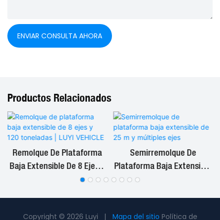
ENVIAR CONSULTA AHORA
Productos Relacionados
Remolque De Plataforma
Semirremolque De
d
Baja Extensible De 8 Ejes Y
Plataforma Baja Extensible
120 Toneladas | LUYI
De 25 M Y Múltiples Ejes
VEHICLE
Copyright © 2026 Luyi |
Mapa del sitio
Política de