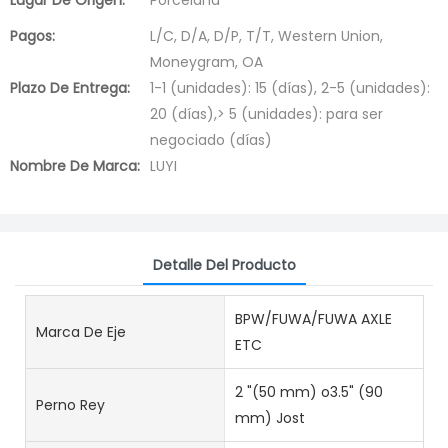
Lugar De Origen:
Porcelana
Pagos:
L/C, D/A, D/P, T/T, Western Union,
Moneygram, OA
Plazo De Entrega:
1-1 (unidades): 15 (días), 2-5 (unidades):
20 (días),> 5 (unidades): para ser
negociado (días)
Nombre De Marca:
LUYI
Detalle Del Producto
BPW/FUWA/FUWA AXLE
Marca De Eje
ETC
2 "(50 mm) o3.5" (90
Perno Rey
mm) Jost