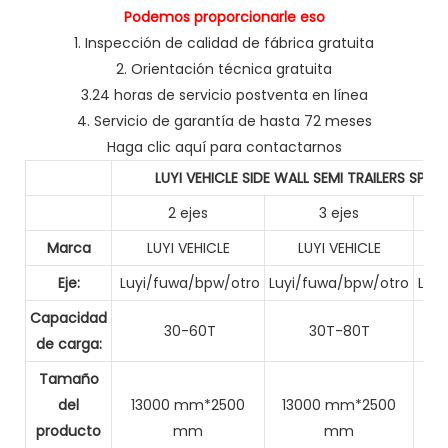
Podemos proporcionarle eso
1. Inspección de calidad de fábrica gratuita
2. Orientación técnica gratuita
3.24 horas de servicio postventa en línea
4. Servicio de garantía de hasta 72 meses
Haga clic aquí para contactarnos
LUYI VEHICLE SIDE WALL SEMI TRAILERS SPEC
2 ejes
3 ejes
Marca
LUYI VEHICLE
LUYI VEHICLE
Eje:
Luyi/fuwa/bpw/otro
Luyi/fuwa/bpw/otro
Luy
Capacidad
30-60T
30T-80T
de carga:
Tamaño
del
13000 mm*2500
13000 mm*2500
1
producto
mm
mm