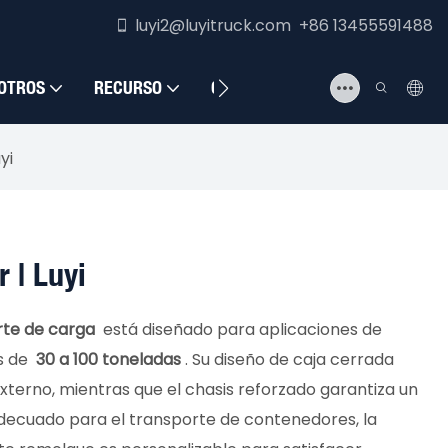
luyi2@luyitruck.com +86 13455591488
OTROS
RECURSO
CONTÁCTENOS
yi
 | Luyi
rte de carga
está diseñado para aplicaciones de
s de
30 a 100 toneladas
. Su diseño de caja cerrada
externo, mientras que el chasis reforzado garantiza un
Adecuado para el transporte de contenedores, la