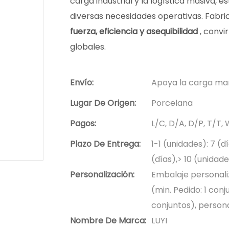
carga industrial y la logística masiva, 
diversas necesidades operativas. Fabr
fuerza, eficiencia y asequibilidad
, conv
globales.
Envío:
Apoya la carga ma
Lugar De Origen:
Porcelana
Pagos:
L/C, D/A, D/P, T/T
Plazo De Entrega:
1-1 (unidades): 7 (d
(días),> 10 (unidad
Personalización:
Embalaje personaliz
(min. Pedido: 1 conj
conjuntos), persona
Nombre De Marca:
LUYI