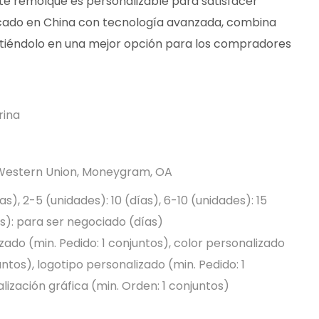
este remolque es personalizable para satisfacer
icado en China con tecnología avanzada, combina
irtiéndolo en una mejor opción para los compradores
rina
, Western Union, Moneygram, OA
ías), 2-5 (unidades): 10 (días), 6-10 (unidades): 15
es): para ser negociado (días)
ado (min. Pedido: 1 conjuntos), color personalizado
untos), logotipo personalizado (min. Pedido: 1
lización gráfica (min. Orden: 1 conjuntos)