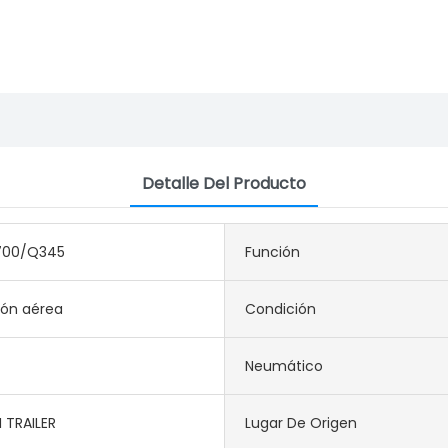
Detalle Del Producto
700/Q345
Función
ión aérea
Condición
Neumático
 TRAILER
Lugar De Origen