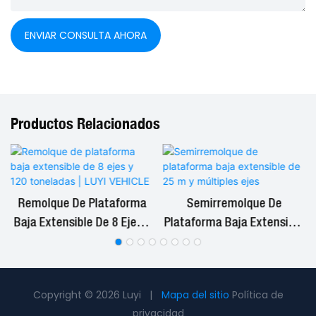
ENVIAR CONSULTA AHORA
Productos Relacionados
Remolque De Plataforma
Semirremolque De
d
Baja Extensible De 8 Ejes Y
Plataforma Baja Extensible
120 Toneladas | LUYI
De 25 M Y Múltiples Ejes
VEHICLE
Copyright © 2026 Luyi |
Mapa del sitio
Política de
privacidad