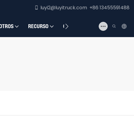
luyi2@luyitruck.com +86 13455591488
OTROS
RECURSO
CONTÁCTENOS