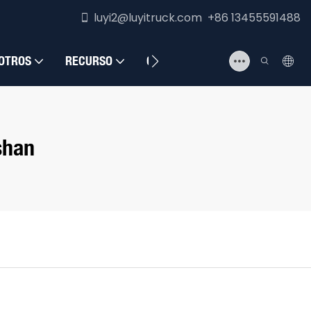
luyi2@luyitruck.com +86 13455591488
OTROS
RECURSO
CONTÁCTENOS
shan