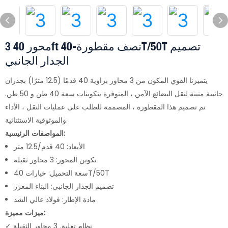
3 محور 40ft نصف مقطورة-40T/50T تصميم
الجدار الجانبي
يتميزنا القوي المكون من 3 محاور بزاوية 40 قدمًا (12.5 مترًا) بجدران
جانبية متينة لنقل البضائع الآمن ، المتوفرة بتكوينات سعة 40 طن و 50 طن.
تم تصميم هذا المقطورة ، المصممة للطلب على عمليات النقل ، الأداء
والموثوقية الاستثنائية.
المواصفات الرئيسية:
الأبعاد: 40 قدم/12.5 متر
تكوين المحور: 3 محاور ثقيلة
سعة التحميل: خيارات 40T/50T
تصميم الجدار الجانبي: البناء المعزز
مادة الإطار: فولاذ عالي الشد
ميزات مميزة:
✓ نظام تعليق 3 محاور الثقيلة