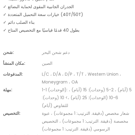
✓ الجدران الجانبية المقوى لحماية البضائع
✓ خيارات سعة التحميل المتعددة (40T/50T)
✓ بناء الصلب دائم
✓ بطول 40 قدمًا قياسيًا مع التخصيص المتاح
دعم شحن البحر
شحن:
الصين
مكان المنشأ:
L/C ، D/A ، D/P ، T/T ، Western Union ،
المدفوعات:
Moneygram ، OA
1-1 (الوحدات): 5 (أيام) ، 2-5 (وحدات): 15 (أيام) ،
مهلة:
6-10 (الوحدات): 25 (أيام) ،> 10 (وحدات):
للتفاوض (أيام)
شعار مخصص (دقيقة. الترتيب: 1 مجموعات) ، عبوة
التخصيص:
مخصصة (دقيقة. الترتيب: 1 مجموعات) ، التخصيص
الرسومي (دقيقة. الترتيب: 1 مجموعات)