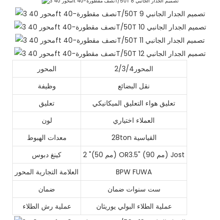
المحور2/3/4
المحور
نقل البضائع
وظيفة
تعليق هواء التعليق الميكانيكي
تعليق
العملاء اختياري
لون
28ton القياسية
معدات الهبوط
2 "(50 مم) OR3.5" (90 مم) Jost
كينغ دبوس
BPW FUWA
العلامة التجارية المحور
ست سنوات ضمان
ضمان
عملية الطلاء البولي يوريثان
عملية رش الطلاء