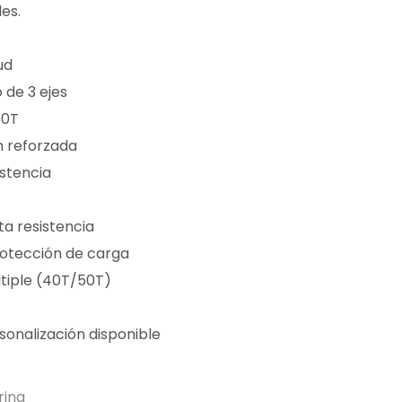
es.
ud
 de 3 ejes
50T
n reforzada
istencia
ta resistencia
rotección de carga
tiple (40T/50T)
sonalización disponible
rina