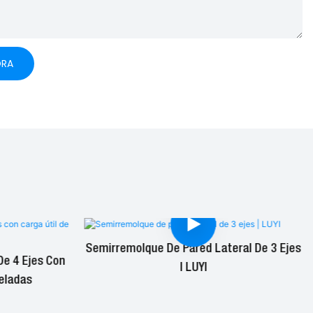
ORA
Semirremolque De Pared Lateral De 3 Ejes
De 4 Ejes Con
| LUYI
eladas