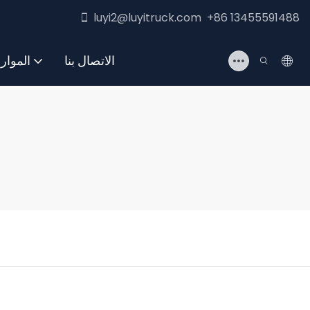
luyi2@luyitruck.com +86 13455591488
الاتصال بنا
الموار