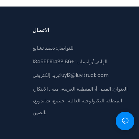
الاتصال
للتواصل: ديفيد تشانغ
الهاتف/واتساب: +86 13455591488
بريد إلكتروني:luyi2@luyitruck.com
العنوان:
المبنى أ، المنطقة الغربية، مبنى الابتكار،
المنطقة التكنولوجية العالية، جينينغ، شاندونغ،
الصين.