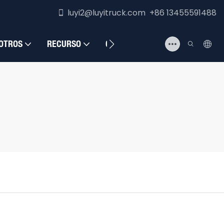
luyi2@luyitruck.com +86 13455591488
OTROS
RECURSO
CONTÁCTENOS