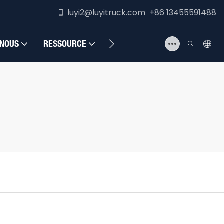
luyi2@luyitruck.com +86 13455591488
 NOUS
RESSOURCE
NOUS CONTACTER