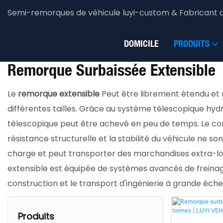
Semi-remorques de véhicule luyi-custom & Fabricant 
Luyi Vehicle
Produits
Machinerie & remorque d'é
DOMICILE
PRODUITS
Remorque Surbaissée Extensible
Le
remorque extensible
Peut être librement étendu et
différentes tailles. Grâce au système télescopique hyd
télescopique peut être achevé en peu de temps. Le co
résistance structurelle et la stabilité du véhicule ne
charge et peut transporter des marchandises extra-lon
extensible est équipée de systèmes avancés de freinage 
construction et le transport d'ingénierie à grande éche
Produits