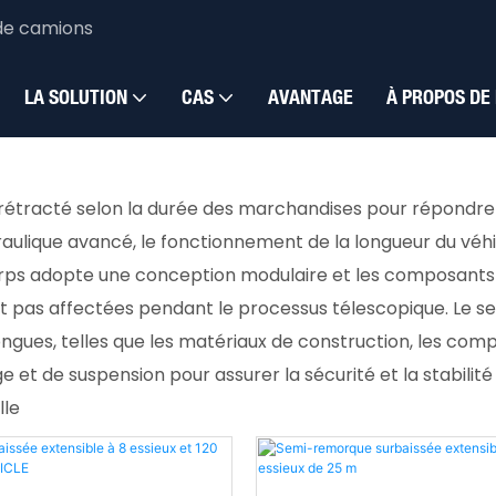
de camions
quipement
Remorque surbaissée extensible
LA SOLUTION
CAS
AVANTAGE
À PROPOS DE
 rétracté selon la durée des marchandises pour répondr
raulique avancé, le fonctionnement de la longueur du véhi
rps adopte une conception modulaire et les composants 
 sont pas affectées pendant le processus télescopique. Le
gues, telles que les matériaux de construction, les com
et de suspension pour assurer la sécurité et la stabilité
lle