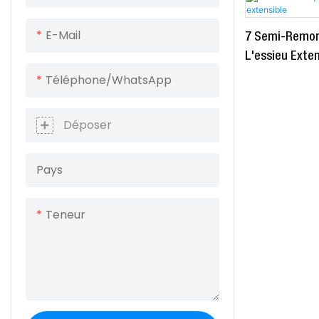
Remorque de réservoir de
Remorque de transport de
E-Mail
7 Semi-Remor
GNL
céréales
L'essieu Exten
Camion de mélangeur en
Téléphone/WhatsApp
Remorque porte-conteneurs
béton
à chargement automatique
Déposer
Pays
Teneur